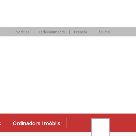
Notícies
Esdeveniments
Premsa
Fòrums
s
Ordinadors i mòbils