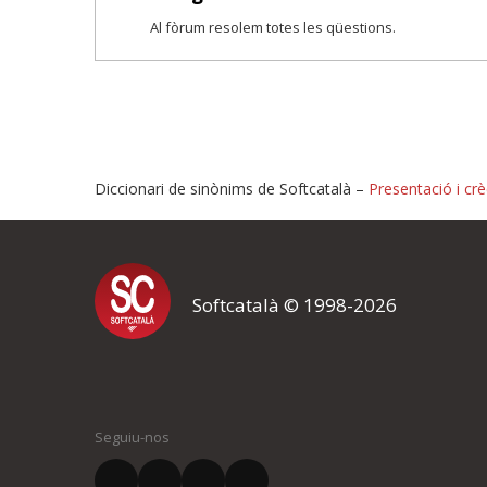
Al fòrum resolem totes les qüestions.
Diccionari de sinònims de Softcatalà –
Presentació i crè
Proposeu-nos millores o i
Softcatalà © 1998-2026
Si heu trobat un error o voleu proposar alguna millora, ompliu els ca
proposeu o l'error del qual voleu informar-nos.
El vostre nom *
Seguiu-nos
El vostre correu electrònic *