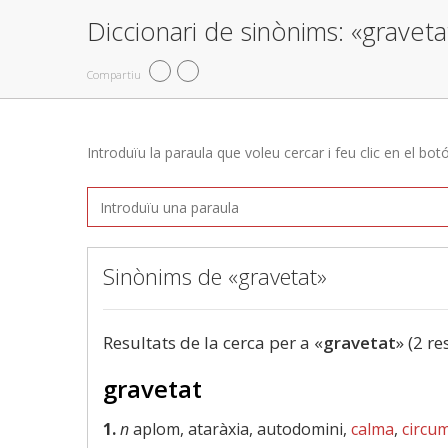
Diccionari de sinònims: «graveta
Compartiu
Introduïu la paraula que voleu cercar i feu clic en el bot
Sinònims de «gravetat»
Resultats de la cerca per a «
gravetat
» (2 re
gravetat
1.
n
aplom, ataràxia, autodomini,
calma
,
circu