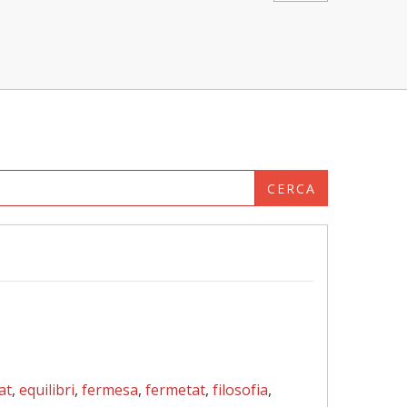
CERCA
at
,
equilibri
,
fermesa
,
fermetat
,
filosofia
,