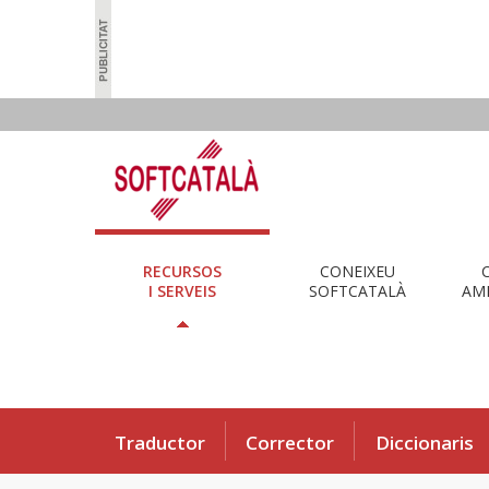
RECURSOS
CONEIXEU
I SERVEIS
SOFTCATALÀ
AMB
Traductor
Corrector
Diccionaris