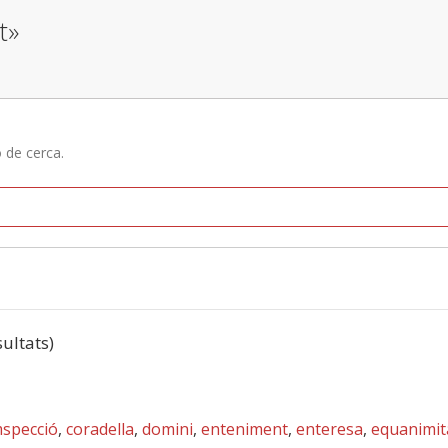
t»
ó de cerca.
sultats)
mspecció
,
coradella
,
domini
,
enteniment
,
enteresa
,
equanimit