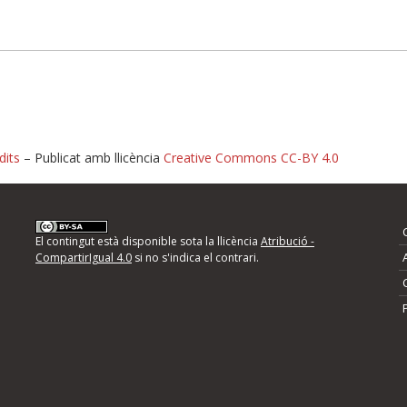
dits
– Publicat amb llicència
Creative Commons CC-BY 4.0
nformeu d'errors
El contingut està disponible sota la llicència
Atribució -
CompartirIgual 4.0
si no s'indica el contrari.
mps següents i descriviu quina és la millora que