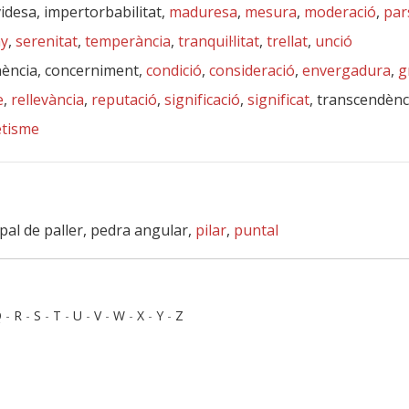
idesa, impertorbabilitat,
maduresa
,
mesura
,
moderació
,
par
ny
,
serenitat
,
temperància
,
tranquil·litat
,
trellat
,
unció
nència, concerniment,
condició
,
consideració
,
envergadura
,
g
e
,
rellevància
,
reputació
,
significació
,
significat
, transcendènc
tisme
 pal de paller, pedra angular,
pilar
,
puntal
Q
-
R
-
S
-
T
-
U
-
V
-
W
-
X
-
Y
-
Z