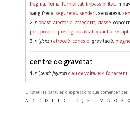
flegma
,
flema
,
formalitat
,
impassibilitat
, impav
sang freda,
seguretat
,
senderi
, sensatesa,
se
2.
n
abast
,
afectació
,
categoria
,
classe
, concer
pes
,
posició
,
prestigi
,
qualitat
,
quantia
,
recapt
3.
n
(
física
)
atracció
,
cohesió
, gravitació,
magne
centre de gravetat
1.
n
(
sentit figurat
)
clau de volta
,
eix
,
fonament
,
O llisteu les paraules o expressions que comencen per:
A
-
B
-
C
-
D
-
E
-
F
-
G
-
H
-
I
-
J
-
K
-
L
-
M
-
N
-
O
-
P
-