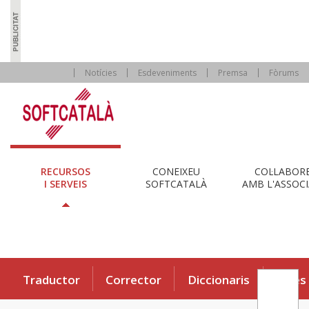
Notícies
Esdeveniments
Premsa
Fòrums
RECURSOS
CONEIXEU
COL·LABOR
I SERVEIS
SOFTCATALÀ
AMB L'ASSOCI
Traductor
Corrector
Diccionaris
Eines