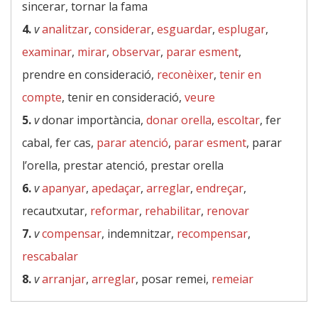
sincerar, tornar la fama
4.
v
analitzar
,
considerar
,
esguardar
,
esplugar
,
examinar
,
mirar
,
observar
,
parar esment
,
prendre en consideració,
reconèixer
,
tenir en
compte
, tenir en consideració,
veure
5.
v
donar importància,
donar orella
,
escoltar
, fer
cabal, fer cas,
parar atenció
,
parar esment
, parar
l’orella, prestar atenció, prestar orella
6.
v
apanyar
,
apedaçar
,
arreglar
,
endreçar
,
recautxutar,
reformar
,
rehabilitar
,
renovar
7.
v
compensar
, indemnitzar,
recompensar
,
rescabalar
8.
v
arranjar
,
arreglar
, posar remei,
remeiar