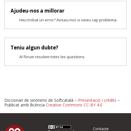
Ajudeu-nos a millorar
Heu trobat un error? Aviseu-nos si veieu cap problema.
Teniu algun dubte?
Al fòrum resolem totes les qüestions.
Diccionari de sinònims de Softcatalà –
Presentació i crèdits
–
Publicat amb llicència
Creative Commons CC-BY 4.0
Proposeu-nos millores o 
Contacte