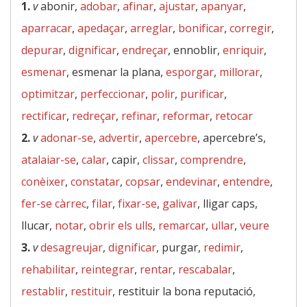
1.
v
abonir,
adobar
,
afinar
,
ajustar
,
apanyar
,
aparracar
,
apedaçar
,
arreglar
,
bonificar
,
corregir
,
depurar
,
dignificar
,
endreçar
, ennoblir,
enriquir
,
esmenar
, esmenar la plana,
esporgar
,
millorar
,
optimitzar
,
perfeccionar
,
polir
,
purificar
,
rectificar
,
redreçar
,
refinar
,
reformar
,
retocar
2.
v
adonar-se
,
advertir
,
apercebre
, apercebre’s,
atalaiar-se
,
calar
, capir,
clissar
,
comprendre
,
conèixer
,
constatar
,
copsar
,
endevinar
,
entendre
,
fer-se càrrec
,
filar
,
fixar-se
,
galivar
, lligar caps,
llucar,
notar
,
obrir els ulls
,
remarcar
,
ullar
,
veure
3.
v
desagreujar
,
dignificar
, purgar,
redimir
,
rehabilitar
,
reintegrar
,
rentar
,
rescabalar
,
restablir
,
restituir
, restituir la bona reputació,