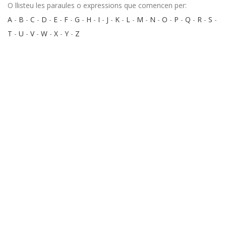
O llisteu les paraules o expressions que comencen per:
A
-
B
-
C
-
D
-
E
-
F
-
G
-
H
-
I
-
J
-
K
-
L
-
M
-
N
-
O
-
P
-
Q
-
R
-
S
-
T
-
U
-
V
-
W
-
X
-
Y
-
Z