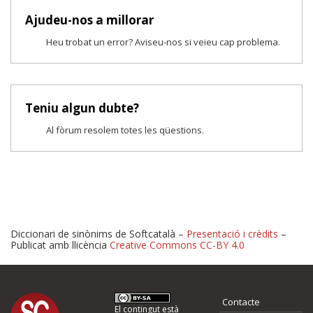
Ajudeu-nos a millorar
Heu trobat un error? Aviseu-nos si veieu cap problema.
Teniu algun dubte?
Al fòrum resolem totes les qüestions.
Diccionari de sinònims de Softcatalà –
Presentació i crèdits
–
Publicat amb llicència
Creative Commons CC-BY 4.0
Proposeu-nos millores o 
Contacte
El contingut està