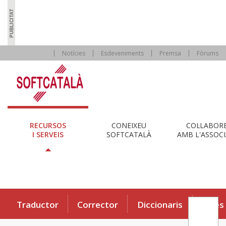
Notícies
Esdeveniments
Premsa
Fòrums
RECURSOS
CONEIXEU
COL·LABOR
I SERVEIS
SOFTCATALÀ
AMB L'ASSOCI
Traductor
Corrector
Diccionaris
Eines