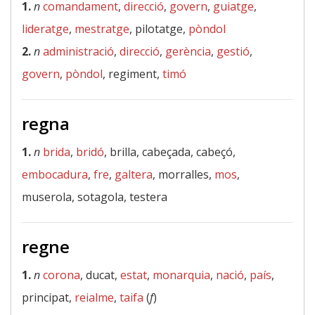
1.
n
comandament
,
direcció
,
govern
,
guiatge
,
lideratge
,
mestratge
, pilotatge,
pòndol
2.
n
administració
,
direcció
,
gerència
,
gestió
,
govern
,
pòndol
, regiment,
timó
regna
1.
n
brida
,
bridó
, brilla, cabeçada, cabeçó,
embocadura
,
fre
,
galtera
, morralles,
mos
,
muserola, sotagola, testera
regne
1.
n
corona
, ducat,
estat
,
monarquia
,
nació
,
país
,
principat,
reialme
,
taifa
(
f
)