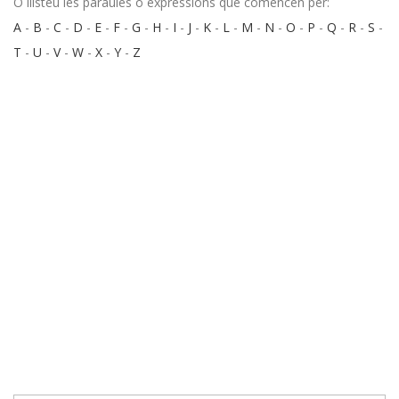
O llisteu les paraules o expressions que comencen per:
A
-
B
-
C
-
D
-
E
-
F
-
G
-
H
-
I
-
J
-
K
-
L
-
M
-
N
-
O
-
P
-
Q
-
R
-
S
-
T
-
U
-
V
-
W
-
X
-
Y
-
Z