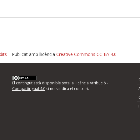
dits
– Publicat amb llicència
Creative Commons CC-BY 4.0
nformeu d'errors
El contingut està disponible sota la llicència
Atribució -
CompartirIgual 4.0
si no s'indica el contrari.
mps següents i descriviu quina és la millora que