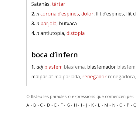
Satanàs,
tàrtar
2.
n
corona d’espines
,
dolor
, llit d’espines, llit
3.
n
barjola
, butxaca
4.
n
antiutopia,
distopia
boca d’infern
1.
adj
blasfem
blasfema
, blasfemador
blasfem
malparlat
malparlada
,
renegador
renegadora
O llisteu les paraules o expressions que comencen per:
A
-
B
-
C
-
D
-
E
-
F
-
G
-
H
-
I
-
J
-
K
-
L
-
M
-
N
-
O
-
P
-