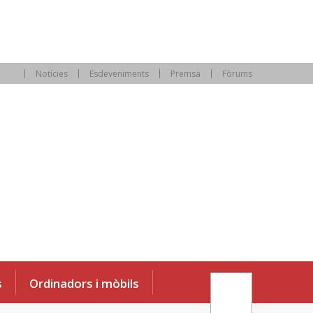
Notícies
Esdeveniments
Premsa
Fòrums
s
Ordinadors i mòbils