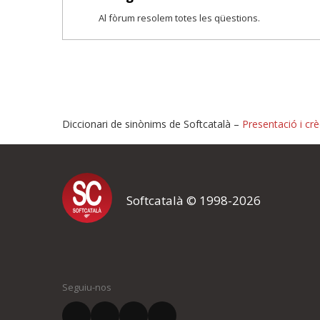
Al fòrum resolem totes les qüestions.
Diccionari de sinònims de Softcatalà –
Presentació i crè
Proposeu-nos millores o i
Softcatalà © 1998-2026
Si heu trobat un error o voleu proposar alguna millora, ompliu els ca
proposeu o l'error del qual voleu informar-nos.
El vostre nom *
Seguiu-nos
El vostre correu electrònic *