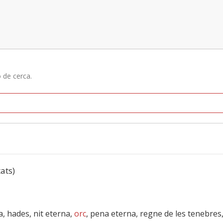
ó de cerca.
tats)
a, hades, nit eterna,
orc
, pena eterna, regne de les tenebres,