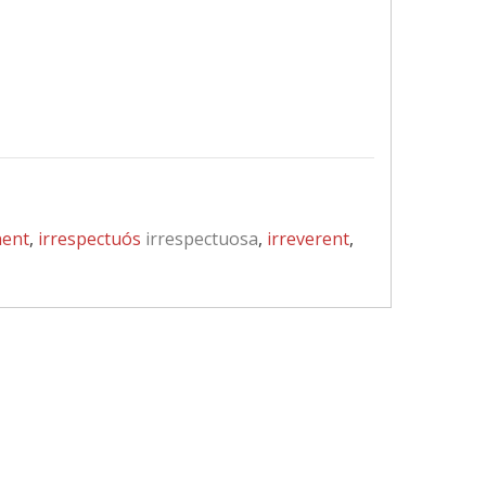
nent
,
irrespectuós
irrespectuosa
,
irreverent
,