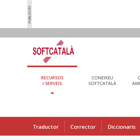
RECURSOS
CONEIXEU
I SERVEIS
SOFTCATALÀ
AMB
Traductor
Corrector
Diccionaris