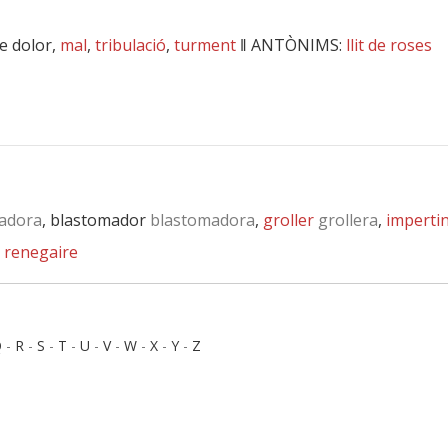
 de dolor,
mal
,
tribulació
,
turment
‖
ANTÒNIMS:
llit de roses
adora
, blastomador
blastomadora
,
groller
grollera
,
imperti
,
renegaire
Q
-
R
-
S
-
T
-
U
-
V
-
W
-
X
-
Y
-
Z