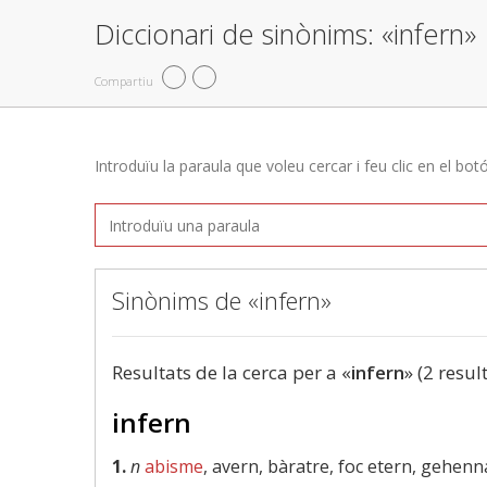
Diccionari de sinònims: «infern»
Compartiu
Introduïu la paraula que voleu cercar i feu clic en el bot
Sinònims de «infern»
Resultats de la cerca per a «
infern
» (2 resul
infern
1.
n
abisme
, avern, bàratre, foc etern, gehenn