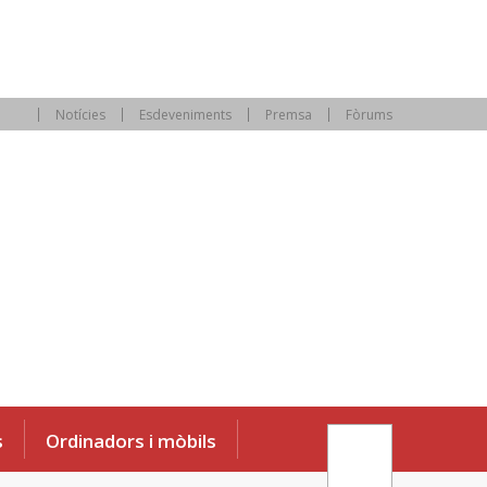
Notícies
Esdeveniments
Premsa
Fòrums
s
Ordinadors i mòbils