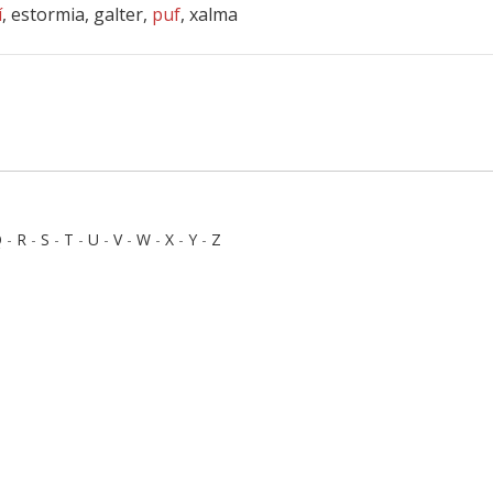
í
, estormia, galter,
puf
, xalma
Q
-
R
-
S
-
T
-
U
-
V
-
W
-
X
-
Y
-
Z