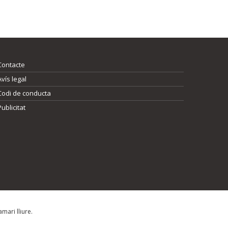
Contacte
Avís legal
Codi de conducta
Publicitat
mari lliure.