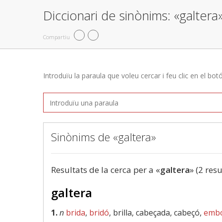
Diccionari de sinònims: «galtera
Compartiu
Introduïu la paraula que voleu cercar i feu clic en el bot
Sinònims de «galtera»
Resultats de la cerca per a «
galtera
» (2 resu
galtera
1.
n
brida
,
bridó
, brilla, cabeçada, cabeçó,
emb