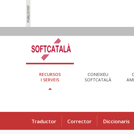
RECURSOS
CONEIXEU
I SERVEIS
SOFTCATALÀ
AMB
Traductor
Corrector
Diccionaris