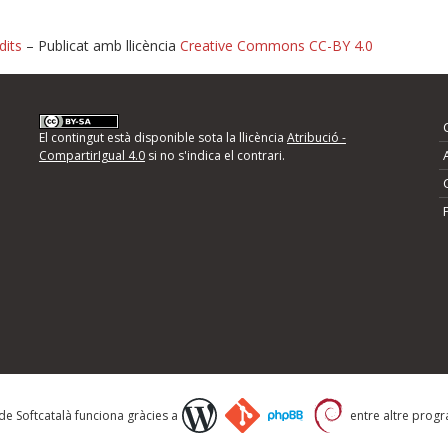
dits
– Publicat amb llicència
Creative Commons CC-BY 4.0
nformeu d'errors
El contingut està disponible sota la llicència
Atribució -
CompartirIgual 4.0
si no s'indica el contrari.
mps següents i descriviu quina és la millora que
 de Softcatalà funciona gràcies a
entre altre progra