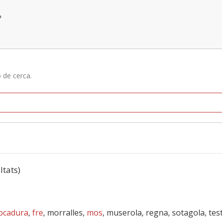
»
ó de cerca.
ltats)
ocadura
,
fre
, morralles,
mos
, muserola, regna, sotagola, tes