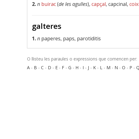
2.
n
buirac
(
de les agulles
),
capçal
, capcinal,
coix
galteres
1.
n
paperes, paps, parotiditis
O llisteu les paraules o expressions que comencen per:
A
-
B
-
C
-
D
-
E
-
F
-
G
-
H
-
I
-
J
-
K
-
L
-
M
-
N
-
O
-
P
-