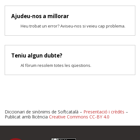
Ajudeu-nos a millorar
Heu trobat un error? Aviseu-nos si veieu cap problema.
Teniu algun dubte?
Al fòrum resolem totes les qüestions.
Diccionari de sinònims de Softcatalà –
Presentació i crèdits
–
Publicat amb llicència
Creative Commons CC-BY 4.0
Proposeu-nos millores o 