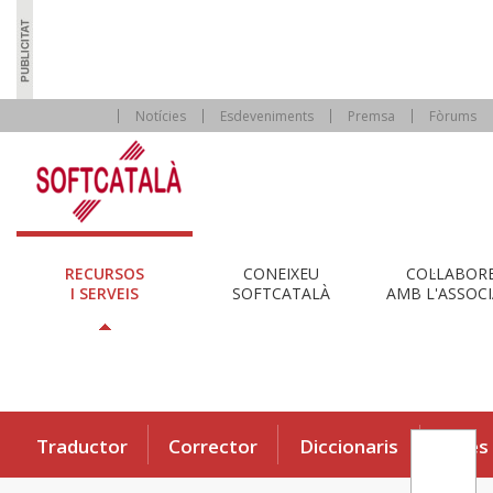
Notícies
Esdeveniments
Premsa
Fòrums
RECURSOS
CONEIXEU
COL·LABOR
I SERVEIS
SOFTCATALÀ
AMB L'ASSOCI
Traductor
Corrector
Diccionaris
Eines