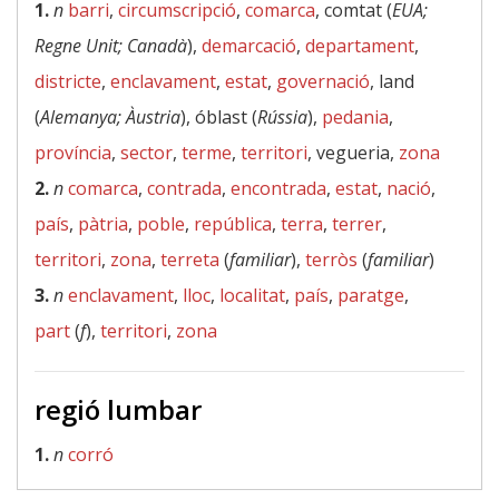
1.
n
barri
,
circumscripció
,
comarca
, comtat (
EUA;
Regne Unit; Canadà
),
demarcació
,
departament
,
districte
,
enclavament
,
estat
,
governació
, land
(
Alemanya; Àustria
), óblast (
Rússia
),
pedania
,
província
,
sector
,
terme
,
territori
, vegueria,
zona
2.
n
comarca
,
contrada
,
encontrada
,
estat
,
nació
,
país
,
pàtria
,
poble
,
república
,
terra
,
terrer
,
territori
,
zona
,
terreta
(
familiar
),
terròs
(
familiar
)
3.
n
enclavament
,
lloc
,
localitat
,
país
,
paratge
,
part
(
f
),
territori
,
zona
regió lumbar
1.
n
corró