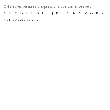
O llisteu les paraules o expressions que comencen per:
A
-
B
-
C
-
D
-
E
-
F
-
G
-
H
-
I
-
J
-
K
-
L
-
M
-
N
-
O
-
P
-
Q
-
R
-
S
-
T
-
U
-
V
-
W
-
X
-
Y
-
Z