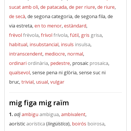
sucat amb oli
,
de patacada
,
de per riure
,
de riure
,
de secà
, de segona categoria, de segona fila, de
via estreta,
en to menor
,
estàndard
,
frèvol
frèvola
,
frívol
frívola
,
fútil
,
gris
grisa
,
habitual
,
insubstancial
,
insuls
insulsa
,
intranscendent
,
mediocre
,
normal
,
ordinari
ordinària
,
pedestre
, prosaic
prosaica
,
qualsevol
, sense pena ni glòria, sense suc ni
bruc,
trivial
,
usual
,
vulgar
mig figa mig raïm
1.
adj
ambigu
ambigua
,
ambivalent
,
aorístic
aorística
(
lingüística
),
boirós
boirosa
,