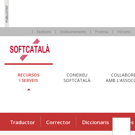
Notícies
Esdeveniments
Premsa
Fòrums
RECURSOS
CONEIXEU
COL·LABOR
I SERVEIS
SOFTCATALÀ
AMB L'ASSOCI
Traductor
Corrector
Diccionaris
Eines