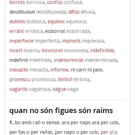
borrós
borrosa
,
confús
confusa
,
desdibuixat
desdibuixada
,
difús
difusa
,
dubtós
dubtosa
,
equívoc
equívoca
,
erràtic
erràtica
, esborrat
esborrada
,
imperfecte
imperfecta
,
imprecís
imprecisa
,
incert
incerta
,
inconcret
inconcreta
,
indefinible
,
indefinit
indefinida
,
indeterminat
indeterminada
,
inexacte
inexacta
,
informe
, ni carn ni peix,
promiscu
promíscua
,
tèrbol
tèrbola
,
vagarós
vagarosa
,
vague
vaga
quan no són figues són raïms
1.
loc
amb raó o sense, ara per naps ara per cols,
per fas o per nefas, per naps o per cols,
per sí o