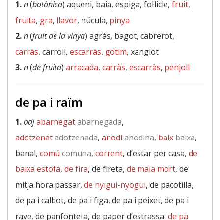
1.
n
(
botànica
) aqueni, baia, espiga, fol·licle,
fruit
,
fruita
,
gra
,
llavor
, núcula,
pinya
2.
n
(
fruit de la vinya
) agràs, bagot, cabrerot,
carràs
, carroll,
escarràs
,
gotim
, xanglot
3.
n
(
de fruita
)
arracada
,
carràs
,
escarràs
,
penjoll
de pa i raïm
1.
adj
abarnegat
abarnegada
,
adotzenat
adotzenada
,
anodí
anodina
,
baix
baixa
,
banal,
comú
comuna
,
corrent
, d’estar per casa,
de
baixa estofa
,
de fira
, de fireta,
de mala mort
, de
mitja hora passar,
de nyigui-nyogui
, de pacotilla,
de pa i calbot, de pa i figa, de pa i peixet, de pa i
rave, de panfonteta, de paper d’estrassa,
de pa