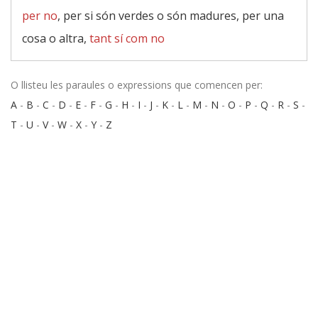
per no
, per si són verdes o són madures, per una
cosa o altra,
tant sí com no
O llisteu les paraules o expressions que comencen per:
A
-
B
-
C
-
D
-
E
-
F
-
G
-
H
-
I
-
J
-
K
-
L
-
M
-
N
-
O
-
P
-
Q
-
R
-
S
-
T
-
U
-
V
-
W
-
X
-
Y
-
Z