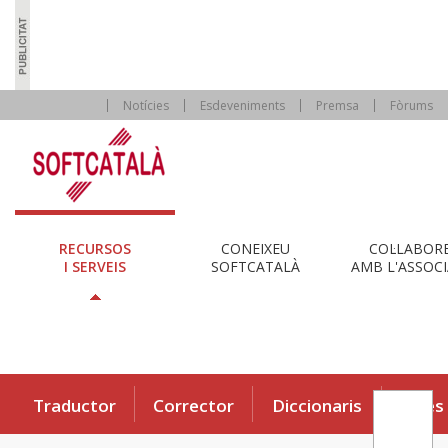
Notícies
Esdeveniments
Premsa
Fòrums
RECURSOS
CONEIXEU
COL·LABOR
I SERVEIS
SOFTCATALÀ
AMB L'ASSOCI
Traductor
Corrector
Diccionaris
Eines