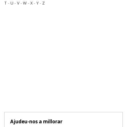
T
-
U
-
V
-
W
-
X
-
Y
-
Z
Ajudeu-nos a millorar