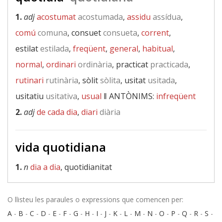
1.
adj
acostumat
acostumada
,
assidu
assídua
,
comú
comuna
, consuet
consueta
,
corrent
,
estilat
estilada
,
freqüent
,
general
,
habitual
,
normal
,
ordinari
ordinària
, practicat
practicada
,
rutinari
rutinària
, sòlit
sòlita
, usitat
usitada
,
usitatiu
usitativa
,
usual
‖
ANTÒNIMS:
infreqüent
2.
adj
de cada dia
,
diari
diària
vida quotidiana
1.
n
dia a dia
, quotidianitat
O llisteu les paraules o expressions que comencen per:
A
-
B
-
C
-
D
-
E
-
F
-
G
-
H
-
I
-
J
-
K
-
L
-
M
-
N
-
O
-
P
-
Q
-
R
-
S
-