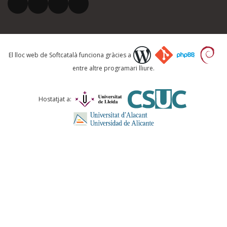
El vostre correu electrònic *
Què proposeu?
El lloc web de Softcatalà funciona gràcies a
entre altre programari lliure.
Comentari *
Hostatjat a:
ENVIA