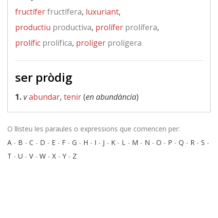
fructífer
fructífera
,
luxuriant
,
productiu
productiva
,
prolífer
prolífera
,
prolífic
prolífica
,
prolíger
prolígera
ser pròdig
1.
v
abundar
,
tenir
(
en abundància
)
O llisteu les paraules o expressions que comencen per:
A
-
B
-
C
-
D
-
E
-
F
-
G
-
H
-
I
-
J
-
K
-
L
-
M
-
N
-
O
-
P
-
Q
-
R
-
S
-
T
-
U
-
V
-
W
-
X
-
Y
-
Z