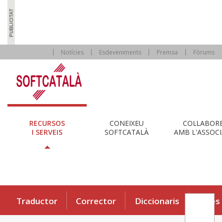
Notícies
Esdeveniments
Premsa
Fòrums
RECURSOS
CONEIXEU
COL·LABOR
I SERVEIS
SOFTCATALÀ
AMB L'ASSOCI
Traductor
Corrector
Diccionaris
Eines