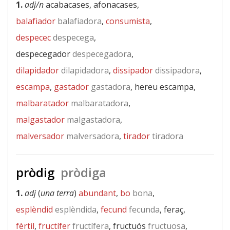
1.
adj/n
acabacases, afonacases,
balafiador
balafiadora
,
consumista
,
despecec
despecega
,
despecegador
despecegadora
,
dilapidador
dilapidadora
,
dissipador
dissipadora
,
escampa
,
gastador
gastadora
, hereu escampa,
malbaratador
malbaratadora
,
malgastador
malgastadora
,
malversador
malversadora
,
tirador
tiradora
pròdig
pròdiga
1.
adj
(
una terra
)
abundant
,
bo
bona
,
esplèndid
esplèndida
,
fecund
fecunda
, feraç,
fèrtil
,
fructífer
fructífera
, fructuós
fructuosa
,