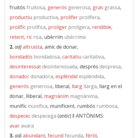
fruitós
fruitosa
,
generós
generosa
,
gras
grassa
,
productiu
productiva
,
prolífer
prolífera
,
prolífic
prolífica
,
prolíger
prolígera
,
rendible
,
retent
,
ric
rica
, ubèrrim
ubèrrima
2.
adj
altruista
, amic de donar,
bondadós
bondadosa
,
caritatiu
caritativa
,
desinteressat
desinteressada
, desprès
despresa
,
donador
donadora
,
esplèndid
esplèndida
,
generós
generosa
, liberal,
llarg
llarga
, llarg en el
donar, lliberal,
magnànim
magnànima
,
munífic
munífica
, munificent, rumbós
rumbosa
,
despecec
despecega
(
antic
) ‖
ANTÒNIMS:
avar
avara
3.
adj
abundant
,
fecund
fecunda
,
fèrtil
,