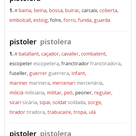
1.
n
baina
,
beina
,
bossa
,
buirac
, carcaix,
coberta
,
embolcall
,
estoig
, folre,
forro
,
funda
,
guarda
pistoler
pistolera
1.
n
batallant
,
caçador
,
cavaller
,
combatent
,
escopeter
escopetera
, franctirador
franctiradora
,
fuseller,
guerrer
guerrera
,
infant
,
mariner
marinera
,
mercenari
mercenària
,
milicià
miliciana
,
militar
,
peó
, peoner,
regular
,
sicari
sicària
,
sipai
,
soldat
soldada
,
sorge
,
tirador
tiradora
,
trabucaire
,
tropa
,
ulà
pistoler
pistolera