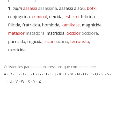
1.
adj/n
assassí
assassina
, assassí a sou,
botxí
,
conjugicida,
criminal
, deïcida,
esbirro
, feticida,
filicida, fratricida, homicida,
kamikaze
, magnicida,
matador
matadora
, matricida,
occidor
occidora
,
parricida, regicida,
sicari
sicària
,
terrorista
,
uxoricida
O llisteu les paraules o expressions que comencen per:
A
-
B
-
C
-
D
-
E
-
F
-
G
-
H
-
I
-
J
-
K
-
L
-
M
-
N
-
O
-
P
-
Q
-
R
-
S
-
T
-
U
-
V
-
W
-
X
-
Y
-
Z