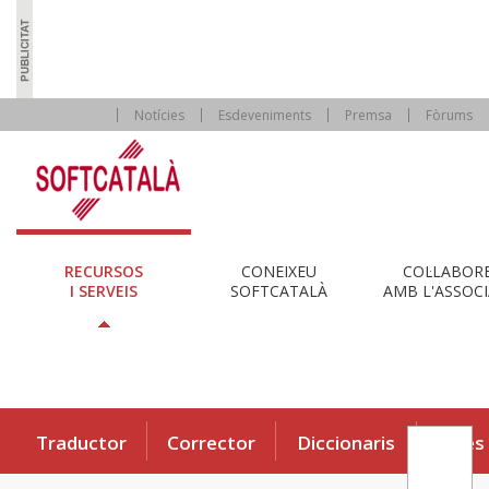
Notícies
Esdeveniments
Premsa
Fòrums
RECURSOS
CONEIXEU
COL·LABOR
I SERVEIS
SOFTCATALÀ
AMB L'ASSOCI
Traductor
Corrector
Diccionaris
Eines