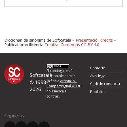
Diccionari de sinònims de Softcatalà –
Presentació i crèdits
–
Publicat amb llicència
Creative Commons CC-BY 4.0
Proposeu-nos millores o 
Contacte
d'errors
El contingut està
Softcatalà
Avís legal
disponible sota la
llicència
Atribució -
© 1998-
Codi de conducta
Si heu trobat un error o voleu proposar alguna millora, ompliu els ca
CompartirIgual 4.0
si
2026
quina és la millora que proposeu o l'error del qual voleu informar-no
no s'indica el
Publicitat
contrari.
El vostre nom *
Seguiu-nos