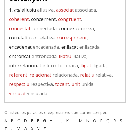
1.
adj
al·lusiu
al·lusiva
,
associat
associada
,
coherent
, concernent,
congruent
,
connectat
connectada
, connex
connexa
,
correlatiu
correlativa
,
corresponent
,
encadenat
encadenada
, enllaçat
enllaçada
,
entroncat
entroncada
,
il·latiu
il·lativa
,
interrelacionat
interrelacionada
,
lligat
lligada
,
referent
,
relacionat
relacionada
,
relatiu
relativa
,
respectiu
respectiva
,
tocant
,
unit
unida
,
vinculat
vinculada
O llisteu les paraules o expressions que comencen per:
A
-
B
-
C
-
D
-
E
-
F
-
G
-
H
-
I
-
J
-
K
-
L
-
M
-
N
-
O
-
P
-
Q
-
R
-
S
-
T
-
U
-
V
-
W
-
X
-
Y
-
Z