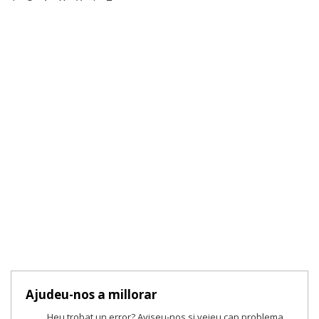
Ajudeu-nos a millorar
Heu trobat un error? Aviseu-nos si veieu cap problema.