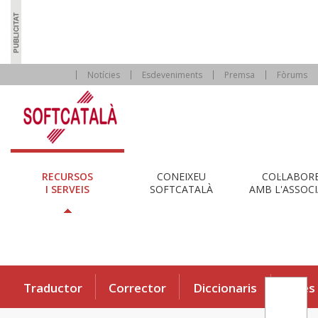
Notícies
Esdeveniments
Premsa
Fòrums
RECURSOS
CONEIXEU
COL·LABOR
I SERVEIS
SOFTCATALÀ
AMB L'ASSOCI
Traductor
Corrector
Diccionaris
Eines