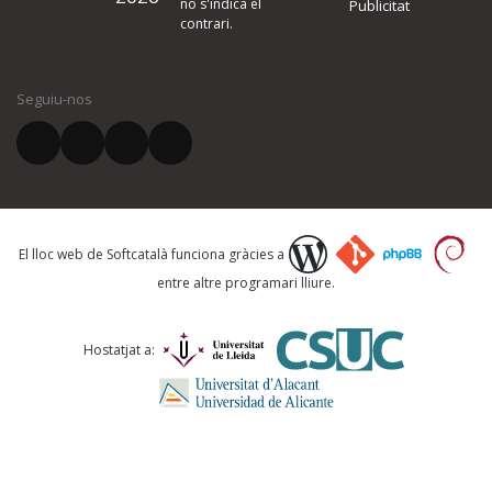
no s'indica el
Publicitat
contrari.
El vostre nom *
Seguiu-nos
El vostre correu electrònic *
Què proposeu?
El lloc web de Softcatalà funciona gràcies a
entre altre programari lliure.
Comentari *
Hostatjat a: