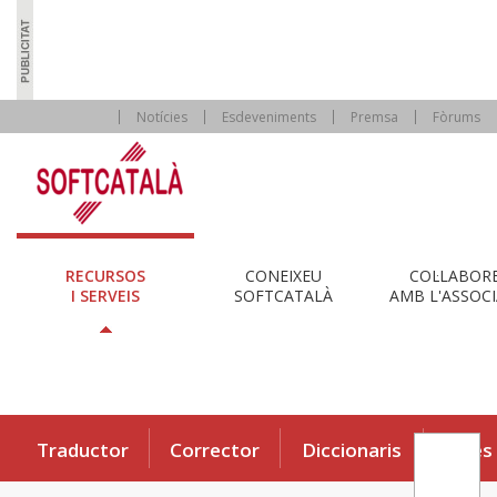
Notícies
Esdeveniments
Premsa
Fòrums
RECURSOS
CONEIXEU
COL·LABOR
I SERVEIS
SOFTCATALÀ
AMB L'ASSOCI
Traductor
Corrector
Diccionaris
Eines