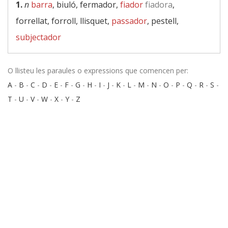
1.
n
barra
, biuló, fermador,
fiador
fiadora
,
forrellat, forroll, llisquet,
passador
, pestell,
subjectador
O llisteu les paraules o expressions que comencen per:
A
-
B
-
C
-
D
-
E
-
F
-
G
-
H
-
I
-
J
-
K
-
L
-
M
-
N
-
O
-
P
-
Q
-
R
-
S
-
T
-
U
-
V
-
W
-
X
-
Y
-
Z