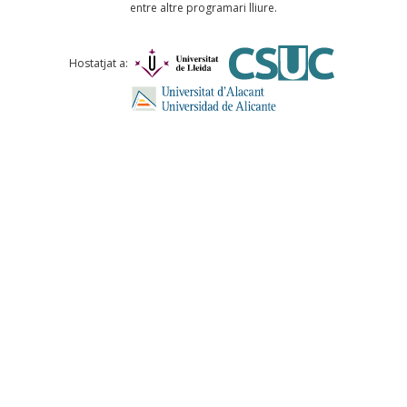
entre altre programari lliure.
Comentari *
Hostatjat a:
ENVIA