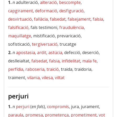
1.
n
adulteració,
alteració
,
bescompte
,
capgirament
,
deformació
,
desfiguració
,
desvirtuació
,
fal·làcia
,
falsedat
,
falsejament
,
falsia
,
falsificació
, fals testimoni,
fraudulència
,
maquillatge
, mistificació, prevaricació,
sofisticació,
tergiversació
, trucatge
2.
n
apostasia
,
ardit
,
astúcia
, defecció, deserció,
deslleialtat,
falsedat
,
falsia
,
infidelitat
,
mala fe
,
perfídia
,
raboseria
,
traïció
, traïda, traïdoria,
traïment,
vilania
,
vilesa
,
viltat
perjuri
1.
n
perjuri
(
en fals
),
compromís
, jura, jurament,
paraula
,
promesa
,
prometença
,
prometiment
,
vot