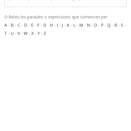
O llisteu les paraules o expressions que comencen per:
A
-
B
-
C
-
D
-
E
-
F
-
G
-
H
-
I
-
J
-
K
-
L
-
M
-
N
-
O
-
P
-
Q
-
R
-
S
-
T
-
U
-
V
-
W
-
X
-
Y
-
Z