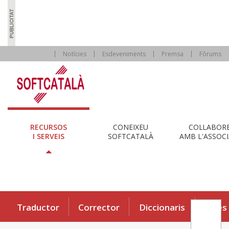
Notícies
Esdeveniments
Premsa
Fòrums
RECURSOS
CONEIXEU
COL·LABOR
I SERVEIS
SOFTCATALÀ
AMB L'ASSOCI
Traductor
Corrector
Diccionaris
Eines