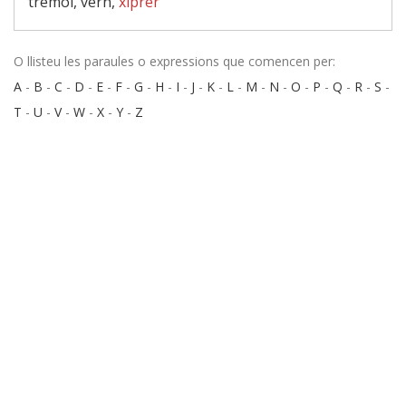
trèmol, vern,
xiprer
O llisteu les paraules o expressions que comencen per:
A
-
B
-
C
-
D
-
E
-
F
-
G
-
H
-
I
-
J
-
K
-
L
-
M
-
N
-
O
-
P
-
Q
-
R
-
S
-
T
-
U
-
V
-
W
-
X
-
Y
-
Z