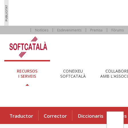
Notícies
Esdeveniments
Premsa
Fòrums
RECURSOS
CONEIXEU
COL·LABOR
I SERVEIS
SOFTCATALÀ
AMB L'ASSOCI
Traductor
Corrector
Diccionaris
Eines