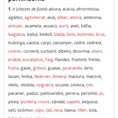
1.
n
(
classes de fusta
) abura, acàcia, afrormòsia,
agàl·loc,
aglomerat
, aiús,
àlber
,
alzina
, amboina,
anouer
, asamela, assacú,
auró
, avet, bàfia,
bagassa
, balsa, bedoll,
blada
,
boix
,
bolondo
,
bruc
,
bubinga, caoba, carpí, castanyer, cedre, cedrela,
cirerer
, corverd, curbaril, dibetú, dicorínia,
eben
,
erable
,
eucaliptus
,
faig
, flandes, framiré, freixe,
fusta
, gaiac,
grèvol
, guaiac,
jacaranda
, làrix,
lauan, limba,
lledoner
,
llimera
, maclura, macoré,
melis, mobila,
noguera
, ocumé, olivera,
om
,
pacaner, paduc, palissandre, perera, persimó,
pi
,
pícea,
pomera
,
roure
, sàndal,
sapel·li
, sequoia,
setí, sicòmor,
sipo
,
talí
,
teca
, tiama,
til·ler
, tola,