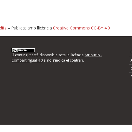
dits
– Publicat amb llicència
Creative Commons CC-BY 4.0
nformeu d'errors
El contingut està disponible sota la llicència
Atribució -
CompartirIgual 4.0
si no s'indica el contrari.
mps següents i descriviu quina és la millora que