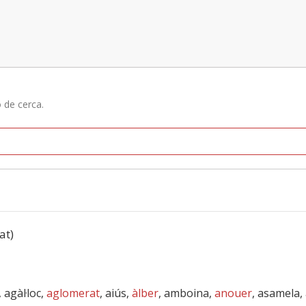
ó de cerca.
at)
 agàl·loc,
aglomerat
, aiús,
àlber
, amboina,
anouer
, asamela,