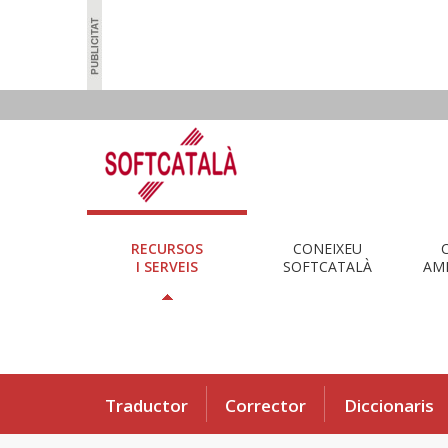
RECURSOS
CONEIXEU
I SERVEIS
SOFTCATALÀ
AMB
Traductor
Corrector
Diccionaris