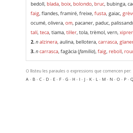
bedoll,
blada
,
boix
,
bolondo
,
bruc
, bubinga, ca
faig
, flandes, framiré, freixe,
fusta
, gaiac,
grèv
ocumé, olivera,
om
, pacaner, paduc, palissand
talí
,
teca
, tiama,
til·ler
, tola, trèmol, vern,
xiprer
2.
n
alzinera
, aulina, bellotera,
carrasca
,
glane
3.
n
carrasca
, fagàcia (
família
),
faig
,
reboll
,
rou
O llisteu les paraules o expressions que comencen per:
A
-
B
-
C
-
D
-
E
-
F
-
G
-
H
-
I
-
J
-
K
-
L
-
M
-
N
-
O
-
P
-