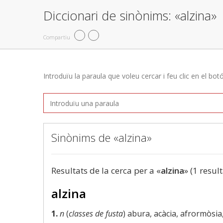
Diccionari de sinònims: «alzina»
Compartiu
Introduïu la paraula que voleu cercar i feu clic en el bot
Sinònims de «alzina»
Resultats de la cerca per a «
alzina
» (1 result
alzina
1.
n
(
classes de fusta
) abura, acàcia, afrormòsia,