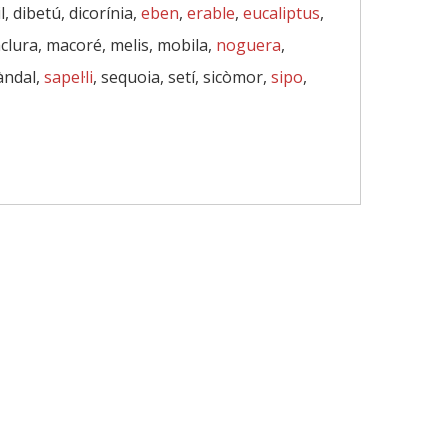
l, dibetú, dicorínia,
eben
,
erable
,
eucaliptus
,
clura, macoré, melis, mobila,
noguera
,
sàndal,
sapel·li
, sequoia, setí, sicòmor,
sipo
,