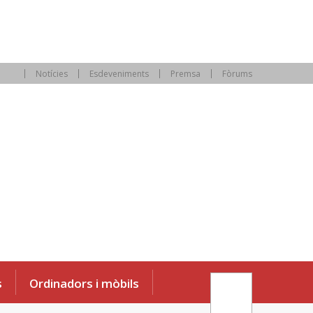
Notícies
Esdeveniments
Premsa
Fòrums
s
Ordinadors i mòbils