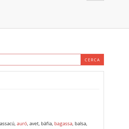
CERCA
 assacú,
auró
, avet, bàfia,
bagassa
, balsa,