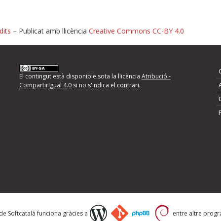
dits
– Publicat amb llicència
Creative Commons CC-BY 4.0
nformeu d'errors
El contingut està disponible sota la llicència
Atribució -
CompartirIgual 4.0
si no s'indica el contrari.
mps següents i descriviu quina és la millora que
 de Softcatalà funciona gràcies a
entre altre progra