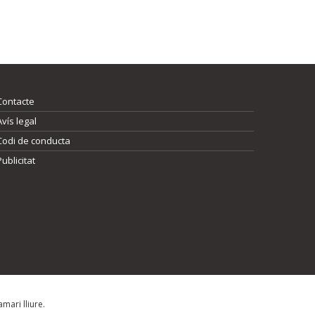
Contacte
Avís legal
Codi de conducta
Publicitat
mari lliure.