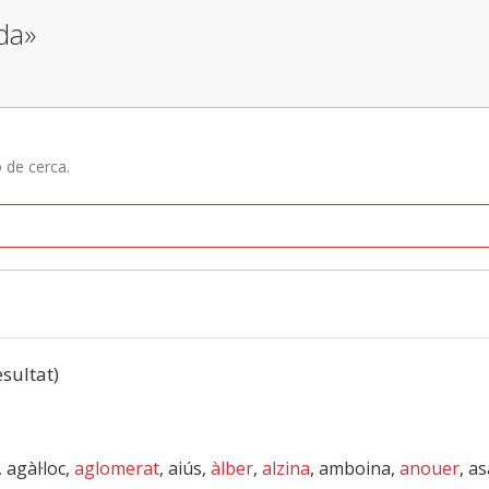
da»
ó de cerca.
esultat)
 agàl·loc,
aglomerat
, aiús,
àlber
,
alzina
, amboina,
anouer
, a