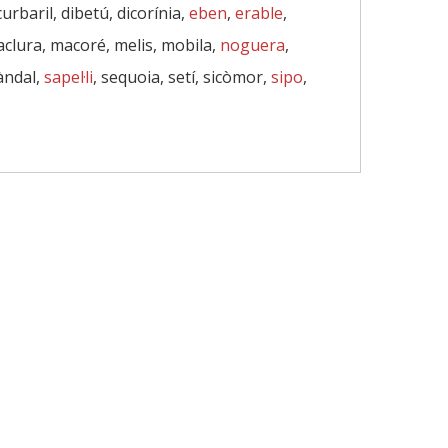
curbaril, dibetú, dicorínia,
eben
,
erable
,
aclura, macoré, melis, mobila,
noguera
,
sàndal,
sapel·li
, sequoia, setí, sicòmor,
sipo
,