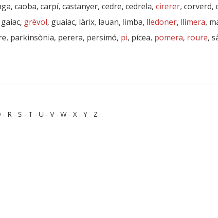
nga, caoba, carpí, castanyer, cedre, cedrela,
cirerer
, corverd, 
, gaiac,
grèvol
, guaiac, làrix, lauan, limba,
lledoner
,
llimera
, m
re, parkinsònia, perera, persimó,
pi
, pícea,
pomera
,
roure
, 
Q
-
R
-
S
-
T
-
U
-
V
-
W
-
X
-
Y
-
Z