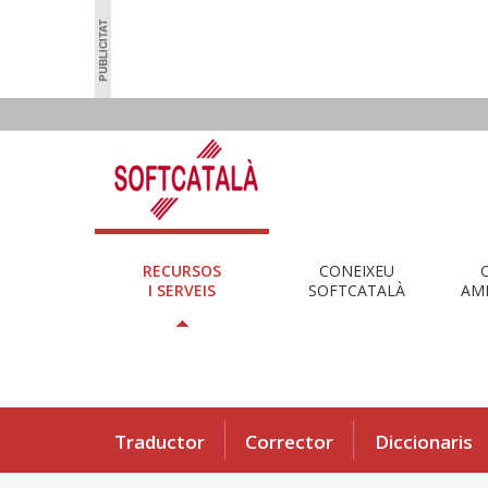
RECURSOS
CONEIXEU
I SERVEIS
SOFTCATALÀ
AMB
Traductor
Corrector
Diccionaris