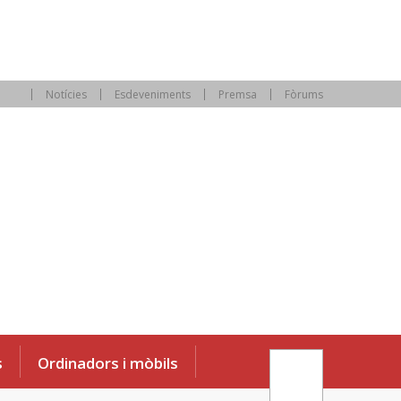
Notícies
Esdeveniments
Premsa
Fòrums
s
Ordinadors i mòbils