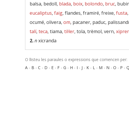
balsa, bedoll,
blada
,
boix
,
bolondo
,
bruc
, bubi
eucaliptus
,
faig
, flandes, framiré, freixe,
fusta
ocumé, olivera,
om
, pacaner, paduc, palissand
talí
,
teca
, tiama,
til·ler
, tola, trèmol, vern,
xiprer
2.
n
xicranda
O llisteu les paraules o expressions que comencen per:
A
-
B
-
C
-
D
-
E
-
F
-
G
-
H
-
I
-
J
-
K
-
L
-
M
-
N
-
O
-
P
-