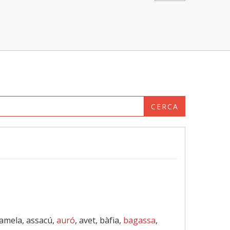
CERCA
samela, assacú,
auró
, avet, bàfia,
bagassa
,