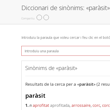
Diccionari de sinònims: «paràsit»
Compartiu
Introduïu la paraula que voleu cercar i feu clic en el bot
Sinònims de «paràsit»
Resultats de la cerca per a «
paràsit
» (2 resu
paràsit
1.
n
aprofitat
aprofitada
,
arrossaire
,
corc
,
cor