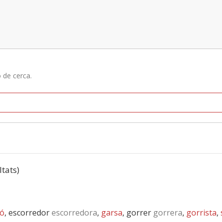
ó de cerca.
ltats)
có
, escorredor
escorredora
,
garsa
, gorrer
gorrera
,
gorrista
,