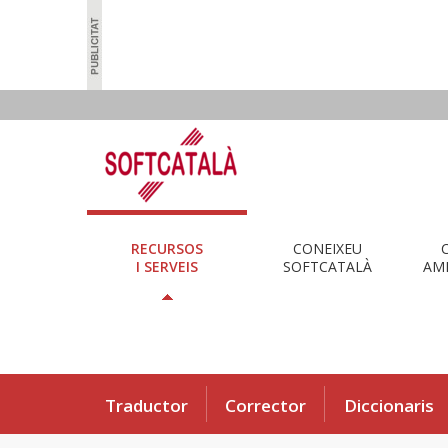
RECURSOS
CONEIXEU
I SERVEIS
SOFTCATALÀ
AMB
Traductor
Corrector
Diccionaris