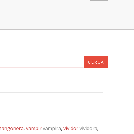
CERCA
sangonera
,
vampir
vampira
,
vividor
vividora
,