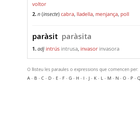
voltor
2.
n
(
insecte
)
cabra
,
lladella
,
menjança
,
poll
paràsit
paràsita
1.
adj
intrús
intrusa
,
invasor
invasora
O llisteu les paraules o expressions que comencen per:
A
-
B
-
C
-
D
-
E
-
F
-
G
-
H
-
I
-
J
-
K
-
L
-
M
-
N
-
O
-
P
-