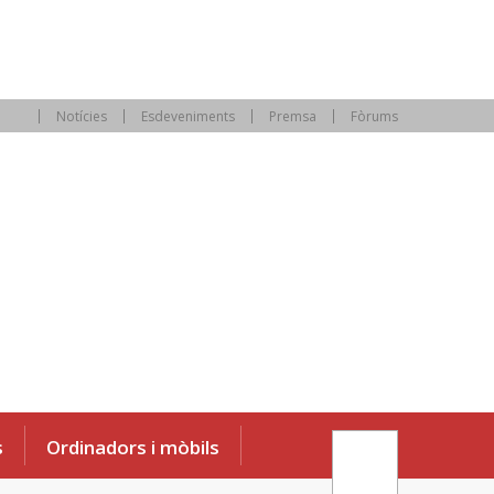
Notícies
Esdeveniments
Premsa
Fòrums
s
Ordinadors i mòbils