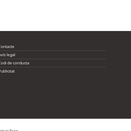
Contacte
Avís legal
Codi de conducta
Publicitat
mari lliure.