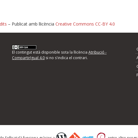
dits
– Publicat amb llicència
Creative Commons CC-BY 4.0
nformeu d'errors
El contingut està disponible sota la llicència
Atribució -
CompartirIgual 4.0
si no s'indica el contrari.
mps següents i descriviu quina és la millora que
 de Softcatalà funciona gràcies a
entre altre progra