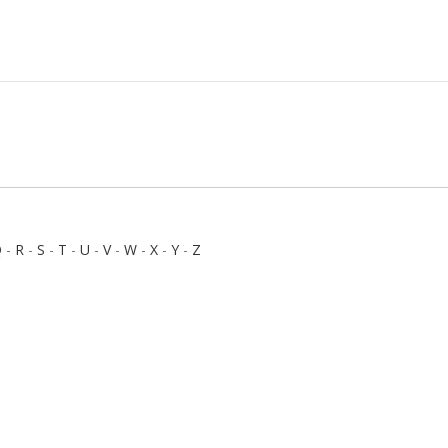
Q
-
R
-
S
-
T
-
U
-
V
-
W
-
X
-
Y
-
Z