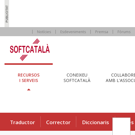
Notícies
Esdeveniments
Premsa
Fòrums
RECURSOS
CONEIXEU
COL·LABOR
I SERVEIS
SOFTCATALÀ
AMB L'ASSOCI
Traductor
Corrector
Diccionaris
Eines