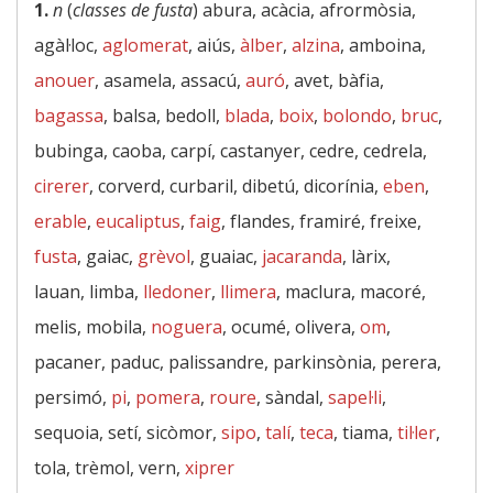
1.
n
(
classes de fusta
) abura, acàcia, afrormòsia,
agàl·loc,
aglomerat
, aiús,
àlber
,
alzina
, amboina,
anouer
, asamela, assacú,
auró
, avet, bàfia,
bagassa
, balsa, bedoll,
blada
,
boix
,
bolondo
,
bruc
,
bubinga, caoba, carpí, castanyer, cedre, cedrela,
cirerer
, corverd, curbaril, dibetú, dicorínia,
eben
,
erable
,
eucaliptus
,
faig
, flandes, framiré, freixe,
fusta
, gaiac,
grèvol
, guaiac,
jacaranda
, làrix,
lauan, limba,
lledoner
,
llimera
, maclura, macoré,
melis, mobila,
noguera
, ocumé, olivera,
om
,
pacaner, paduc, palissandre, parkinsònia, perera,
persimó,
pi
,
pomera
,
roure
, sàndal,
sapel·li
,
sequoia, setí, sicòmor,
sipo
,
talí
,
teca
, tiama,
til·ler
,
tola, trèmol, vern,
xiprer