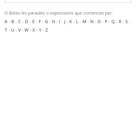
O llisteu les paraules o expressions que comencen per:
A
-
B
-
C
-
D
-
E
-
F
-
G
-
H
-
I
-
J
-
K
-
L
-
M
-
N
-
O
-
P
-
Q
-
R
-
S
-
T
-
U
-
V
-
W
-
X
-
Y
-
Z