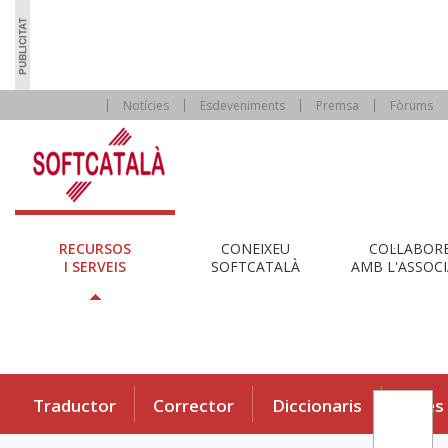
Notícies
Esdeveniments
Premsa
Fòrums
RECURSOS
CONEIXEU
COL·LABOR
I SERVEIS
SOFTCATALÀ
AMB L'ASSOCI
Traductor
Corrector
Diccionaris
Eines