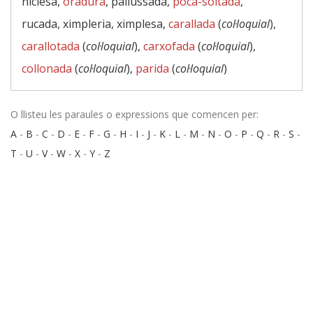
niciesa,
oradura
, pallussada,
poca-soltada
,
rucada, ximpleria, ximplesa,
carallada
(
col·loquial
),
carallotada
(
col·loquial
),
carxofada
(
col·loquial
),
collonada
(
col·loquial
),
parida
(
col·loquial
)
O llisteu les paraules o expressions que comencen per:
A
-
B
-
C
-
D
-
E
-
F
-
G
-
H
-
I
-
J
-
K
-
L
-
M
-
N
-
O
-
P
-
Q
-
R
-
S
-
T
-
U
-
V
-
W
-
X
-
Y
-
Z