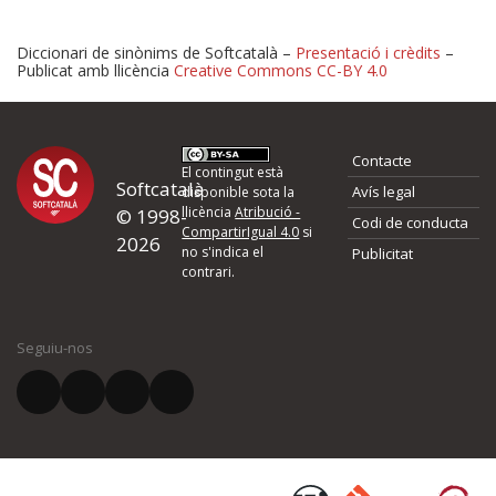
Diccionari de sinònims de Softcatalà –
Presentació i crèdits
–
Publicat amb llicència
Creative Commons CC-BY 4.0
Proposeu-nos millores o 
Contacte
d'errors
El contingut està
Softcatalà
Avís legal
disponible sota la
llicència
Atribució -
© 1998-
Codi de conducta
Si heu trobat un error o voleu proposar alguna millora, ompliu els ca
CompartirIgual 4.0
si
2026
quina és la millora que proposeu o l'error del qual voleu informar-no
no s'indica el
Publicitat
contrari.
El vostre nom *
Seguiu-nos
El vostre correu electrònic *