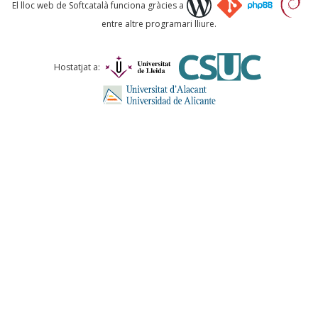
Què proposeu?
El lloc web de Softcatalà funciona gràcies a
entre altre programari lliure.
Comentari *
Hostatjat a:
ENVIA