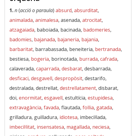
1.
n
(
acció o paraula
)
absurd
,
absurditat
,
animalada
,
animalesa
, asenada,
atrocitat
,
atzagaiada
, baboiada, bacinada,
badomeries
,
badomies
,
bajanada
,
bajaneria
,
bajania
,
barbaritat
, barrabassada, beneiteria,
bertranada
,
bestiesa,
bogeria
, borinotada,
burrada
,
cafrada
,
calaverada,
caparrada
,
desbarat
, desbarrada,
desficaci
,
desgavell
,
despropòsit
, destarifo,
destralada, destrellat,
destrellatament
, disbarat,
doi,
enormitat
,
esgavell
, estultícia,
estupidesa
,
extravagància
,
favada
, flautada,
follia
,
gatada
,
grilladura, guilladura,
idiotesa
, imbecil·lada,
imbecil·litat
,
insensatesa
,
magallada
,
neciesa
,