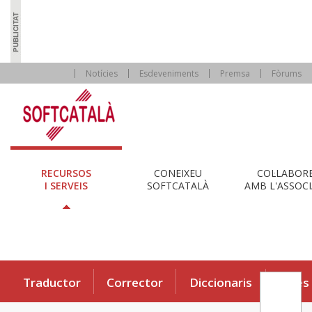
Notícies
Esdeveniments
Premsa
Fòrums
RECURSOS
CONEIXEU
COL·LABOR
I SERVEIS
SOFTCATALÀ
AMB L'ASSOCI
Traductor
Corrector
Diccionaris
Eines