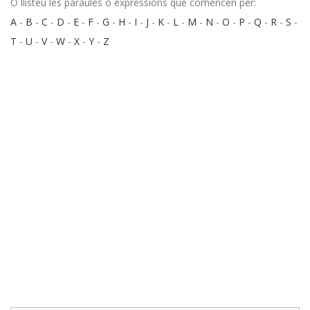
O llisteu les paraules o expressions que comencen per:
A
-
B
-
C
-
D
-
E
-
F
-
G
-
H
-
I
-
J
-
K
-
L
-
M
-
N
-
O
-
P
-
Q
-
R
-
S
-
T
-
U
-
V
-
W
-
X
-
Y
-
Z