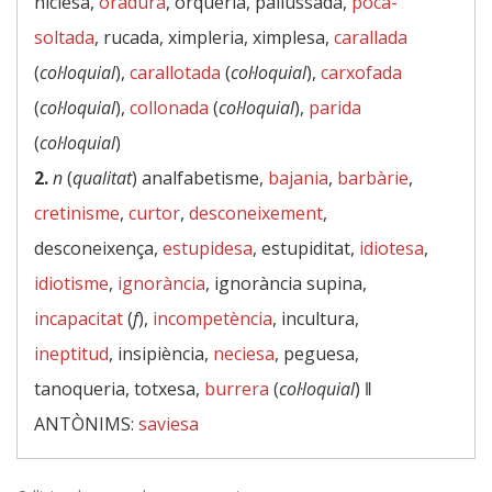
niciesa,
oradura
, orqueria, pallussada,
poca-
soltada
, rucada, ximpleria, ximplesa,
carallada
(
col·loquial
),
carallotada
(
col·loquial
),
carxofada
(
col·loquial
),
collonada
(
col·loquial
),
parida
(
col·loquial
)
2.
n
(
qualitat
) analfabetisme,
bajania
,
barbàrie
,
cretinisme
,
curtor
,
desconeixement
,
desconeixença,
estupidesa
, estupiditat,
idiotesa
,
idiotisme
,
ignorància
, ignorància supina,
incapacitat
(
f
),
incompetència
, incultura,
ineptitud
, insipiència,
neciesa
, peguesa,
tanoqueria, totxesa,
burrera
(
col·loquial
) ‖
ANTÒNIMS:
saviesa