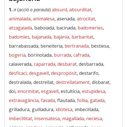
1.
n
(
acció o paraula
)
absurd
,
absurditat
,
animalada
,
animalesa
, asenada,
atrocitat
,
atzagaiada
, baboiada, bacinada,
badomeries
,
badomies
,
bajanada
,
bajania
,
barbaritat
,
barrabassada, beneiteria,
bertranada
, bestiesa,
bogeria
, borinotada,
burrada
,
cafrada
,
calaverada,
caparrada
,
desbarat
, desbarrada,
desficaci
,
desgavell
,
despropòsit
, destarifo,
destralada, destrellat,
destrellatament
, disbarat,
doi,
enormitat
,
esgavell
, estultícia,
estupidesa
,
extravagància
,
favada
, flautada,
follia
,
gatada
,
grilladura, guilladura,
idiotesa
, imbecil·lada,
imbecil·litat
,
insensatesa
,
magallada
,
neciesa
,