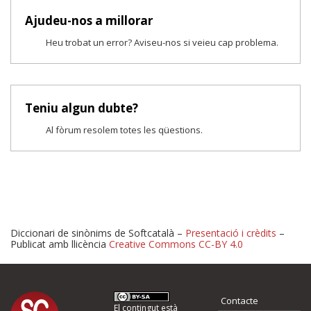
Ajudeu-nos a millorar
Heu trobat un error? Aviseu-nos si veieu cap problema.
Teniu algun dubte?
Al fòrum resolem totes les qüestions.
Diccionari de sinònims de Softcatalà –
Presentació i crèdits
–
Publicat amb llicència
Creative Commons CC-BY 4.0
Proposeu-nos millores o 
Contacte
El contingut està