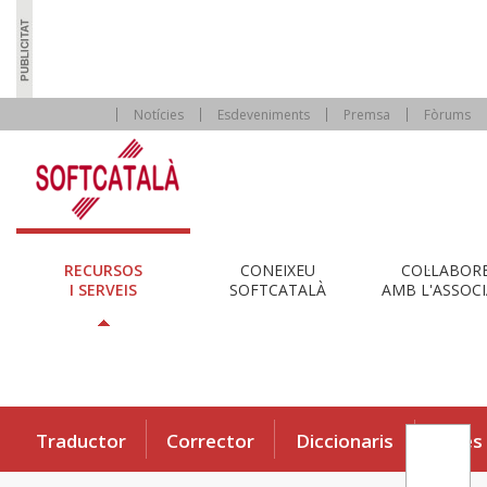
Notícies
Esdeveniments
Premsa
Fòrums
RECURSOS
CONEIXEU
COL·LABOR
I SERVEIS
SOFTCATALÀ
AMB L'ASSOCI
Traductor
Corrector
Diccionaris
Eines