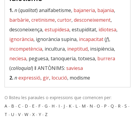
1.
n
(
qualitat
) analfabetisme,
bajaneria
,
bajania
,
barbàrie
,
cretinisme
,
curtor
,
desconeixement
,
desconeixença,
estupidesa
, estupiditat,
idiotesa
,
ignorància
, ignorància supina,
incapacitat
(
f
),
incompetència
, incultura,
ineptitud
, insipiència,
neciesa
, peguesa, tanoqueria, totxesa,
burrera
(
col·loquial
) ‖
ANTÒNIMS:
saviesa
2.
n
expressió
,
gir
,
locució
, modisme
O llisteu les paraules o expressions que comencen per:
A
-
B
-
C
-
D
-
E
-
F
-
G
-
H
-
I
-
J
-
K
-
L
-
M
-
N
-
O
-
P
-
Q
-
R
-
S
-
T
-
U
-
V
-
W
-
X
-
Y
-
Z