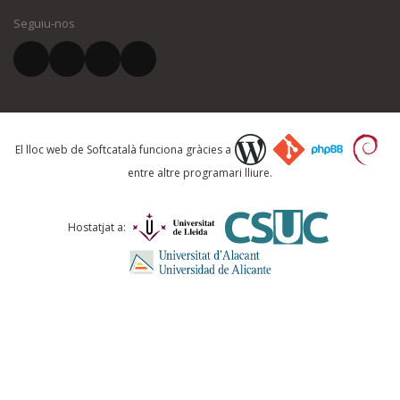
Seguiu-nos
El vostre correu electrònic *
Què proposeu?
El lloc web de Softcatalà funciona gràcies a
entre altre programari lliure.
Comentari *
Hostatjat a: