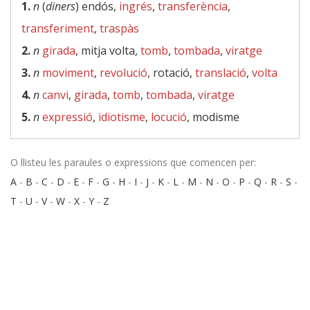
1.
n
(
diners
) endós,
ingrés
,
transferència
,
transferiment
,
traspàs
2.
n
girada
, mitja volta,
tomb
,
tombada
,
viratge
3.
n
moviment
,
revolució
, rotació,
translació
,
volta
4.
n
canvi
,
girada
,
tomb
,
tombada
,
viratge
5.
n
expressió
,
idiotisme
,
locució
, modisme
O llisteu les paraules o expressions que comencen per:
A
-
B
-
C
-
D
-
E
-
F
-
G
-
H
-
I
-
J
-
K
-
L
-
M
-
N
-
O
-
P
-
Q
-
R
-
S
-
T
-
U
-
V
-
W
-
X
-
Y
-
Z