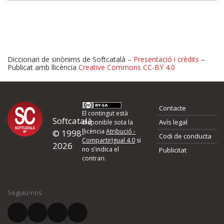
Diccionari de sinònims de Softcatalà –
Presentació i crèdits
–
Publicat amb llicència
Creative Commons CC-BY 4.0
Proposeu-nos millores o 
Contacte
d'errors
El contingut està
Softcatalà
Avís legal
disponible sota la
llicència
Atribució -
© 1998-
Codi de conducta
Si heu trobat un error o voleu proposar alguna millora, ompliu els ca
CompartirIgual 4.0
si
2026
quina és la millora que proposeu o l'error del qual voleu informar-no
no s'indica el
Publicitat
contrari.
El vostre nom *
Seguiu-nos
El vostre correu electrònic *