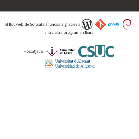
Què proposeu?
El lloc web de Softcatalà funciona gràcies a
entre altre programari lliure.
Comentari *
Hostatjat a:
ENVIA