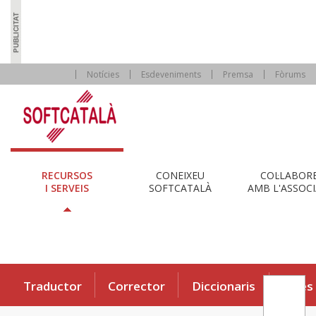
Notícies
Esdeveniments
Premsa
Fòrums
RECURSOS
CONEIXEU
COL·LABOR
I SERVEIS
SOFTCATALÀ
AMB L'ASSOCI
Traductor
Corrector
Diccionaris
Eines