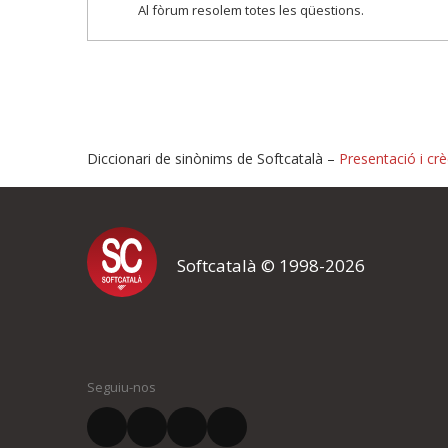
Al fòrum resolem totes les qüestions.
Diccionari de sinònims de Softcatalà –
Presentació i crè
Proposeu-nos millores o i
Softcatalà © 1998-2026
Si heu trobat un error o voleu proposar alguna millora, ompliu els ca
proposeu o l'error del qual voleu informar-nos.
El vostre nom *
Seguiu-nos
El vostre correu electrònic *