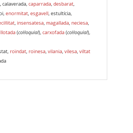
, calaverada,
caparrada
,
desbarat
,
oi,
enormitat
,
esgavell
, estultícia,
il·litat
,
insensatesa
,
magallada
,
neciesa
,
llotada
(
col·loquial
),
carxofada
(
col·loquial
),
stat,
roïndat
,
roïnesa
,
vilania
,
vilesa
,
viltat
jada