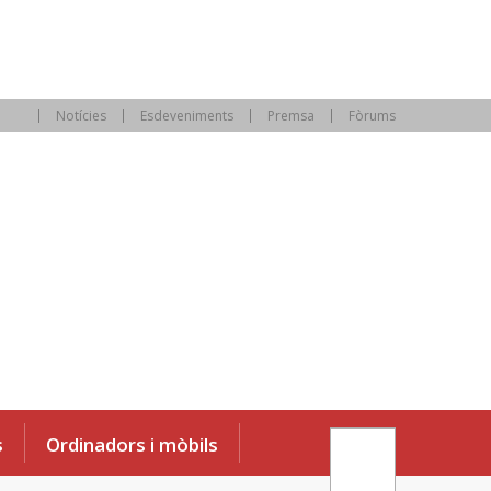
Notícies
Esdeveniments
Premsa
Fòrums
s
Ordinadors i mòbils