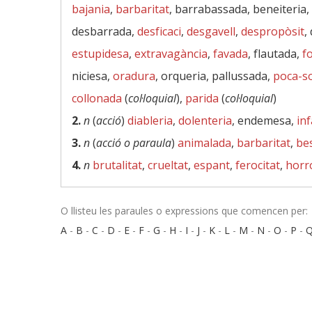
bajania
,
barbaritat
, barrabassada, beneiteria,
desbarrada,
desficaci
,
desgavell
,
despropòsit
,
estupidesa
,
extravagància
,
favada
, flautada,
fo
niciesa,
oradura
, orqueria, pallussada,
poca-s
collonada
(
col·loquial
),
parida
(
col·loquial
)
2.
n
(
acció
)
diableria
,
dolenteria
, endemesa,
in
3.
n
(
acció o paraula
)
animalada
,
barbaritat
,
bes
4.
n
brutalitat
,
crueltat
,
espant
,
ferocitat
,
horr
O llisteu les paraules o expressions que comencen per:
A
-
B
-
C
-
D
-
E
-
F
-
G
-
H
-
I
-
J
-
K
-
L
-
M
-
N
-
O
-
P
-