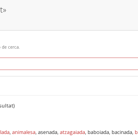
t»
ó de cerca.
sultat)
lada
,
animalesa
, asenada,
atzagaiada
, baboiada, bacinada,
b