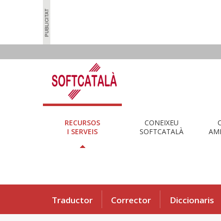
RECURSOS
CONEIXEU
I SERVEIS
SOFTCATALÀ
AMB
Traductor
Corrector
Diccionaris