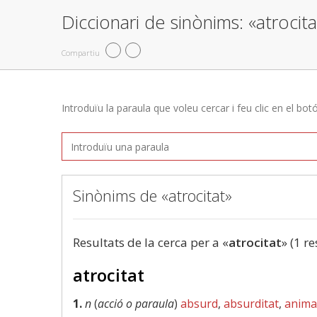
Diccionari de sinònims: «atrocita
Compartiu
Introduïu la paraula que voleu cercar i feu clic en el bot
Sinònims de «atrocitat»
Resultats de la cerca per a «
atrocitat
» (1 re
atrocitat
1.
n
(
acció o paraula
)
absurd
,
absurditat
,
anima