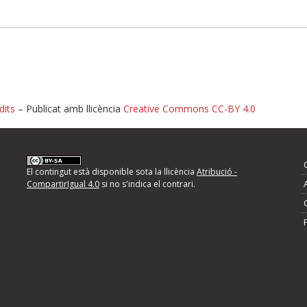
dits
– Publicat amb llicència
Creative Commons CC-BY 4.0
nformeu d'errors
El contingut està disponible sota la llicència
Atribució -
CompartirIgual 4.0
si no s'indica el contrari.
mps següents i descriviu quina és la millora que