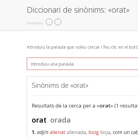
Diccionari de sinònims: «orat»
Compartiu
Introduïu la paraula que voleu cercar i feu clic en el bot
Sinònims de «orat»
Resultats de la cerca per a «
orat
» (1 resulta
orat
orada
1.
adj/n
alienat
alienada
,
boig
boja
, com un ca