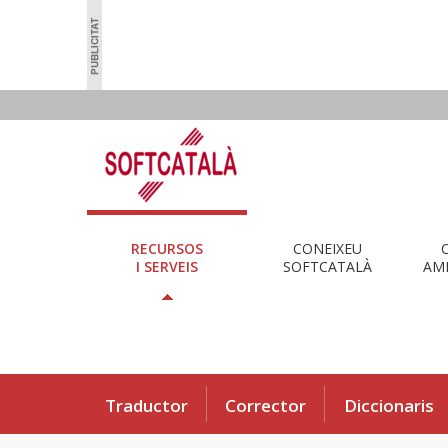
RECURSOS
CONEIXEU
I SERVEIS
SOFTCATALÀ
AMB
Traductor
Corrector
Diccionaris