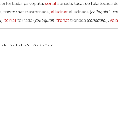
pertorbada
, psicòpata,
sonat
sonada
, tocat de l’ala
tocada de 
a
, trastornat
trastornada
,
al·lucinat
al·lucinada
(
col·loquial
), c
l
),
torrat
torrada
(
col·loquial
),
tronat
tronada
(
col·loquial
),
vola
Q
-
R
-
S
-
T
-
U
-
V
-
W
-
X
-
Y
-
Z