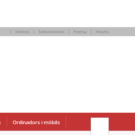
Notícies
Esdeveniments
Premsa
Fòrums
s
Ordinadors i mòbils