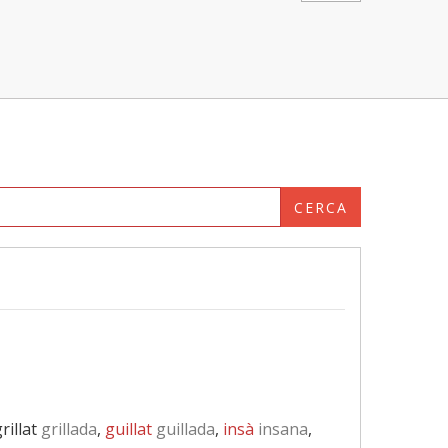
CERCA
grillat
grillada
,
guillat
guillada
,
insà
insana
,