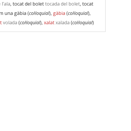
l’ala
, tocat del bolet
tocada del bolet
, tocat
om una gàbia (
col·loquial
),
gàbia
(
col·loquial
),
t
volada
(
col·loquial
),
xalat
xalada
(
col·loquial
)