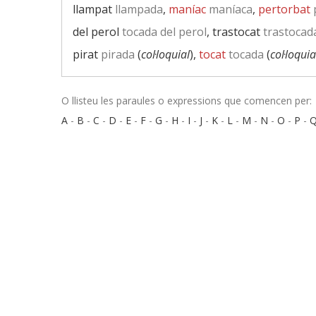
llampat
llampada
,
maníac
maníaca
,
pertorbat
del perol
tocada del perol
, trastocat
trastocad
pirat
pirada
(
col·loquial
),
tocat
tocada
(
col·loquia
O llisteu les paraules o expressions que comencen per:
A
-
B
-
C
-
D
-
E
-
F
-
G
-
H
-
I
-
J
-
K
-
L
-
M
-
N
-
O
-
P
-