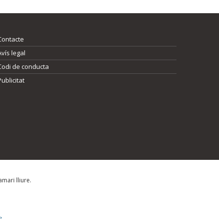
Contacte
Avís legal
Codi de conducta
Publicitat
mari lliure.