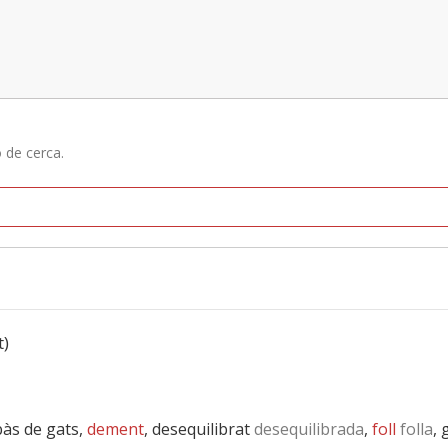
ó de cerca.
t)
bàs de gats,
dement
, desequilibrat
desequilibrada
,
foll
folla
, 