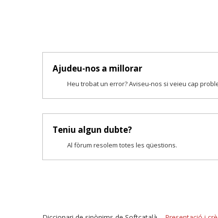
Ajudeu-nos a millorar
Heu trobat un error? Aviseu-nos si veieu cap prob
Teniu algun dubte?
Al fòrum resolem totes les qüestions.
Diccionari de sinònims de Softcatalà –
Presentació i crè