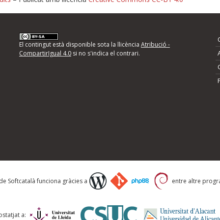
nformeu d'errors
El contingut està disponible sota la llicència
Atribució -
CompartirIgual 4.0
si no s'indica el contrari.
mps següents i descriviu quina és la millora que
 de Softcatalà funciona gràcies a
entre altre progra
statjat a: