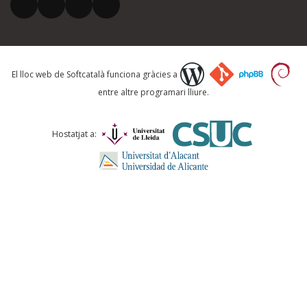
El vostre correu electrònic *
Què proposeu?
El lloc web de Softcatalà funciona gràcies a
entre altre programari lliure.
Comentari *
Hostatjat a:
ENVIA