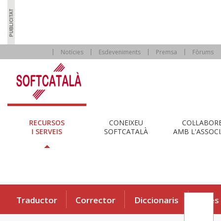
Notícies
Esdeveniments
Premsa
Fòrums
RECURSOS
CONEIXEU
COL·LABOR
I SERVEIS
SOFTCATALÀ
AMB L'ASSOCI
Traductor
Corrector
Diccionaris
Eines