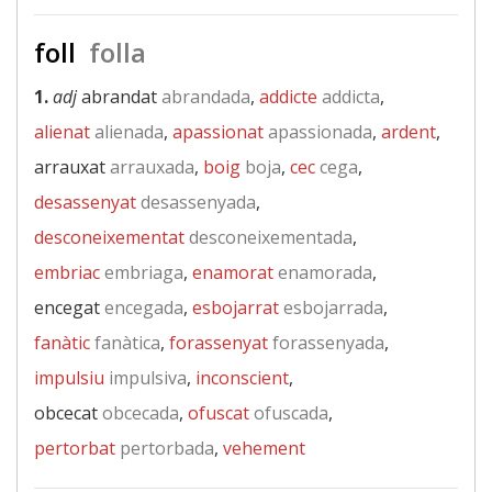
foll
folla
1.
adj
abrandat
abrandada
,
addicte
addicta
,
alienat
alienada
,
apassionat
apassionada
,
ardent
,
arrauxat
arrauxada
,
boig
boja
,
cec
cega
,
desassenyat
desassenyada
,
desconeixementat
desconeixementada
,
embriac
embriaga
,
enamorat
enamorada
,
encegat
encegada
,
esbojarrat
esbojarrada
,
fanàtic
fanàtica
,
forassenyat
forassenyada
,
impulsiu
impulsiva
,
inconscient
,
obcecat
obcecada
,
ofuscat
ofuscada
,
pertorbat
pertorbada
,
vehement