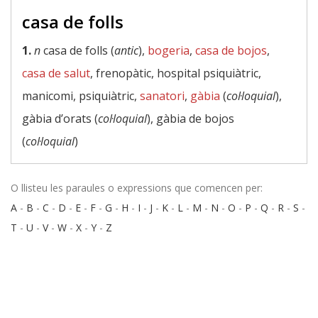
casa de folls
1.
n
casa de folls (
antic
),
bogeria
,
casa de bojos
,
casa de salut
, frenopàtic, hospital psiquiàtric,
manicomi, psiquiàtric,
sanatori
,
gàbia
(
col·loquial
),
gàbia d’orats (
col·loquial
), gàbia de bojos
(
col·loquial
)
O llisteu les paraules o expressions que comencen per:
A
-
B
-
C
-
D
-
E
-
F
-
G
-
H
-
I
-
J
-
K
-
L
-
M
-
N
-
O
-
P
-
Q
-
R
-
S
-
T
-
U
-
V
-
W
-
X
-
Y
-
Z