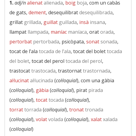
1.
adj/n
alienat
alienada
,
boig
boja
, com un cabàs
de gats,
dement
, desequilibrat
desequilibrada
,
grillat
grillada
,
guillat
guillada
,
insà
insana
,
llampat
llampada
,
maníac
maníaca
, orat
orada
,
pertorbat
pertorbada
, psicòpata,
sonat
sonada
,
tocat de l’ala
tocada de l’ala
, tocat del bolet
tocada
del bolet
, tocat del perol
tocada del perol
,
trastocat
trastocada
, trastornat
trastornada
,
al·lucinat
al·lucinada
(
col·loquial
), com una gàbia
(
col·loquial
),
gàbia
(
col·loquial
), pirat
pirada
(
col·loquial
),
tocat
tocada
(
col·loquial
),
torrat
torrada
(
col·loquial
),
tronat
tronada
(
col·loquial
),
volat
volada
(
col·loquial
),
xalat
xalada
(
col·loquial
)