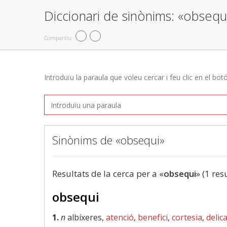
Diccionari de sinònims: «obsequ
Compartiu
Introduïu la paraula que voleu cercar i feu clic en el bot
Sinònims de «obsequi»
Resultats de la cerca per a «
obsequi
» (1 res
obsequi
1.
n
albíxeres,
atenció
,
benefici
,
cortesia
,
delic