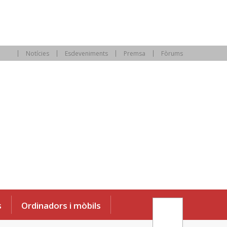
Notícies
Esdeveniments
Premsa
Fòrums
s
Ordinadors i mòbils