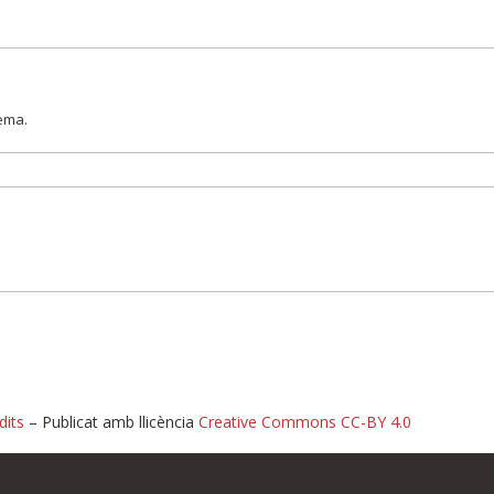
lema.
dits
– Publicat amb llicència
Creative Commons CC-BY 4.0