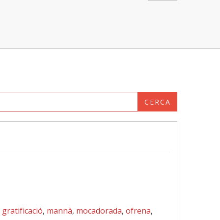
CERCA
,
gratificació
,
mannà
,
mocadorada
,
ofrena
,