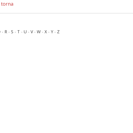
,
torna
Q
-
R
-
S
-
T
-
U
-
V
-
W
-
X
-
Y
-
Z