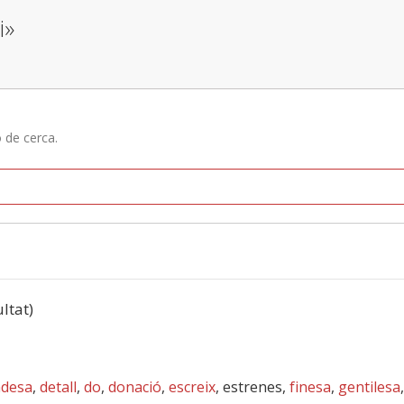
i»
ó de cerca.
ultat)
adesa
,
detall
,
do
,
donació
,
escreix
, estrenes,
finesa
,
gentilesa