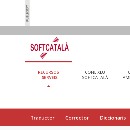
RECURSOS
CONEIXEU
I SERVEIS
SOFTCATALÀ
AMB
Traductor
Corrector
Diccionaris