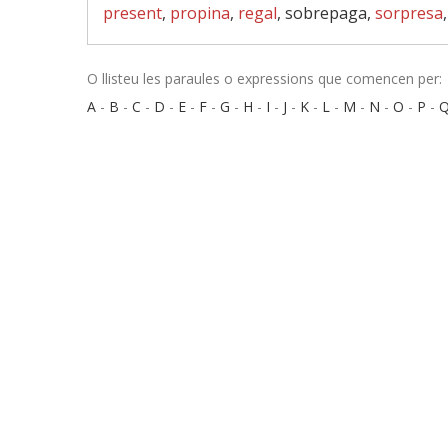
present
,
propina
,
regal
, sobrepaga,
sorpresa
O llisteu les paraules o expressions que comencen per:
A
-
B
-
C
-
D
-
E
-
F
-
G
-
H
-
I
-
J
-
K
-
L
-
M
-
N
-
O
-
P
-