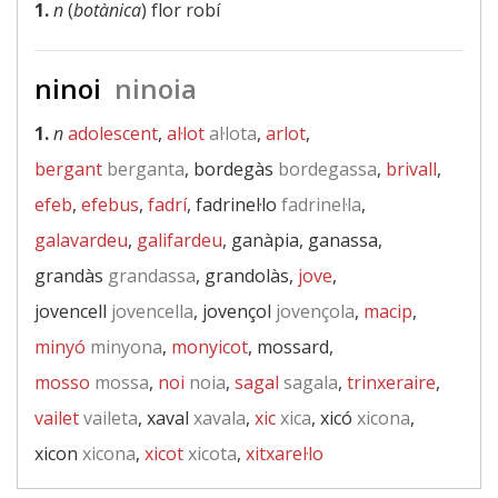
1.
n
(
botànica
) flor robí
ninoi
ninoia
1.
n
adolescent
,
al·lot
al·lota
,
arlot
,
bergant
berganta
, bordegàs
bordegassa
,
brivall
,
efeb
,
efebus
,
fadrí
, fadrinel·lo
fadrinel·la
,
galavardeu
,
galifardeu
, ganàpia, ganassa,
grandàs
grandassa
, grandolàs,
jove
,
jovencell
jovencella
, jovençol
jovençola
,
macip
,
minyó
minyona
,
monyicot
, mossard,
mosso
mossa
,
noi
noia
,
sagal
sagala
,
trinxeraire
,
vailet
vaileta
, xaval
xavala
,
xic
xica
, xicó
xicona
,
xicon
xicona
,
xicot
xicota
,
xitxarel·lo