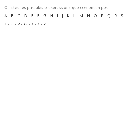
O llisteu les paraules o expressions que comencen per:
A
-
B
-
C
-
D
-
E
-
F
-
G
-
H
-
I
-
J
-
K
-
L
-
M
-
N
-
O
-
P
-
Q
-
R
-
S
-
T
-
U
-
V
-
W
-
X
-
Y
-
Z