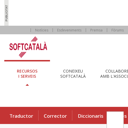
Notícies
Esdeveniments
Premsa
Fòrums
RECURSOS
CONEIXEU
COL·LABOR
I SERVEIS
SOFTCATALÀ
AMB L'ASSOCI
Traductor
Corrector
Diccionaris
Eines