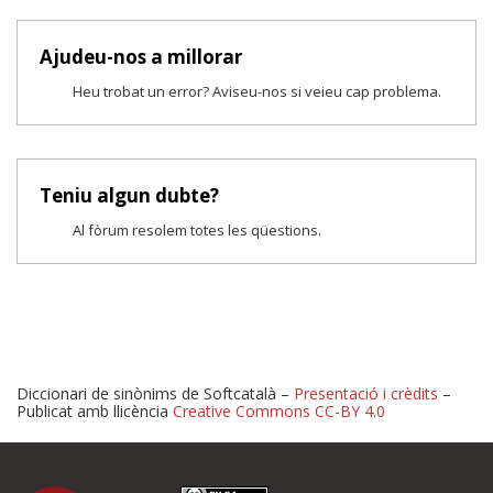
Ajudeu-nos a millorar
Heu trobat un error? Aviseu-nos si veieu cap problema.
Teniu algun dubte?
Al fòrum resolem totes les qüestions.
Diccionari de sinònims de Softcatalà –
Presentació i crèdits
–
Publicat amb llicència
Creative Commons CC-BY 4.0
Proposeu-nos millores o 