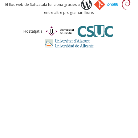
Què proposeu?
El lloc web de Softcatalà funciona gràcies a
entre altre programari lliure.
Comentari *
Hostatjat a:
ENVIA