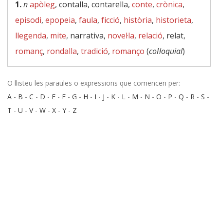
1.
n
apòleg
, contalla, contarella,
conte
,
crònica
,
episodi
,
epopeia
,
faula
,
ficció
,
història
,
historieta
,
llegenda
,
mite
, narrativa,
novel·la
,
relació
, relat,
romanç
,
rondalla
,
tradició
,
romanço
(
col·loquial
)
O llisteu les paraules o expressions que comencen per:
A
-
B
-
C
-
D
-
E
-
F
-
G
-
H
-
I
-
J
-
K
-
L
-
M
-
N
-
O
-
P
-
Q
-
R
-
S
-
T
-
U
-
V
-
W
-
X
-
Y
-
Z