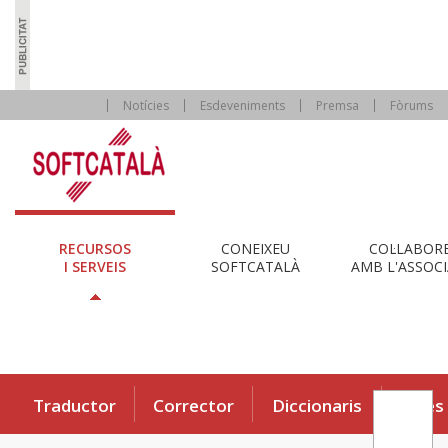
Notícies
Esdeveniments
Premsa
Fòrums
RECURSOS
CONEIXEU
COL·LABOR
I SERVEIS
SOFTCATALÀ
AMB L'ASSOCI
Traductor
Corrector
Diccionaris
Eines