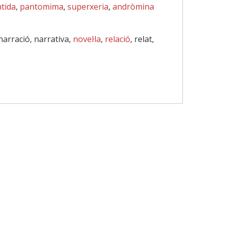
tida
,
pantomima
,
superxeria
,
andròmina
 narració, narrativa,
novel·la
,
relació
, relat,