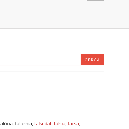
CERCA
 falòria, falòrnia,
falsedat
,
falsia
,
farsa
,