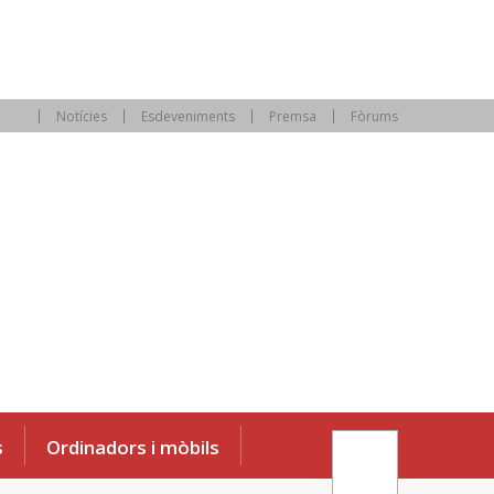
Notícies
Esdeveniments
Premsa
Fòrums
s
Ordinadors i mòbils