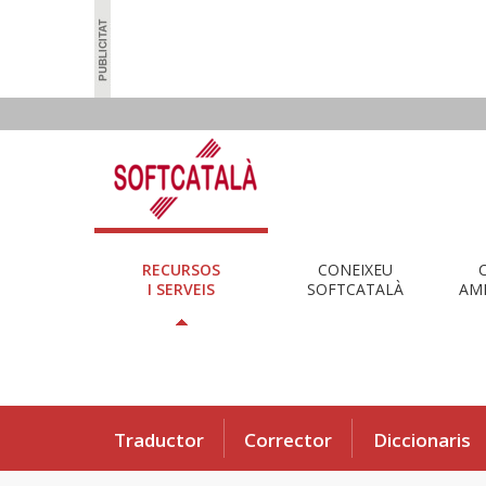
RECURSOS
CONEIXEU
I SERVEIS
SOFTCATALÀ
AMB
Traductor
Corrector
Diccionaris