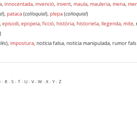
a
,
innocentada
,
invenció
,
invent
,
maula
,
mauleria
,
mena
,
men
al
),
pataca
(
col·loquial
),
plepa
(
col·loquial
)
,
episodi
,
epopeia
,
ficció
,
història
,
historieta
,
llegenda
,
mite
,
)
lès
),
impostura
, notícia falsa, notícia manipulada, rumor fals
Q
-
R
-
S
-
T
-
U
-
V
-
W
-
X
-
Y
-
Z