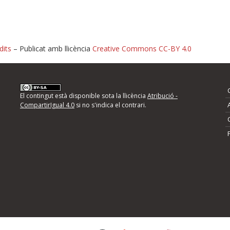
dits
– Publicat amb llicència
Creative Commons CC-BY 4.0
nformeu d'errors
El contingut està disponible sota la llicència
Atribució -
CompartirIgual 4.0
si no s'indica el contrari.
mps següents i descriviu quina és la millora que