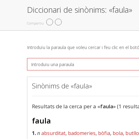
Diccionari de sinònims: «faula»
Compartiu
Introduïu la paraula que voleu cercar i feu clic en el bot
Sinònims de «faula»
Resultats de la cerca per a «
faula
» (1 result
faula
1.
n
absurditat
,
badomeries
,
bòfia
,
bola
,
butll