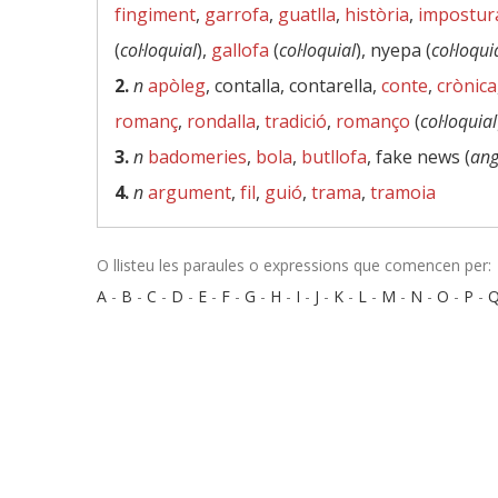
fingiment
,
garrofa
,
guatlla
,
història
,
impostur
(
col·loquial
),
gallofa
(
col·loquial
), nyepa (
col·loqui
2.
n
apòleg
, contalla, contarella,
conte
,
crònica
romanç
,
rondalla
,
tradició
,
romanço
(
col·loquial
3.
n
badomeries
,
bola
,
butllofa
, fake news (
ang
4.
n
argument
,
fil
,
guió
,
trama
,
tramoia
O llisteu les paraules o expressions que comencen per:
A
-
B
-
C
-
D
-
E
-
F
-
G
-
H
-
I
-
J
-
K
-
L
-
M
-
N
-
O
-
P
-