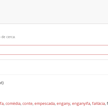
ó de cerca.
at)
ofa
,
comèdia
,
conte
,
empescada
,
engany
,
enganyifa
,
fal·làcia
,