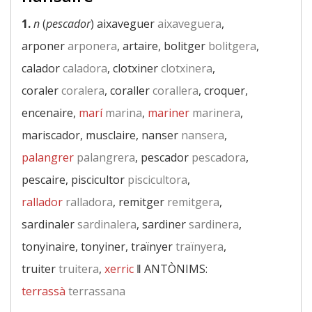
1.
n
(
pescador
) aixaveguer
aixaveguera
,
arponer
arponera
, artaire, bolitger
bolitgera
,
calador
caladora
, clotxiner
clotxinera
,
coraler
coralera
, coraller
corallera
, croquer,
encenaire,
marí
marina
,
mariner
marinera
,
mariscador, musclaire, nanser
nansera
,
palangrer
palangrera
, pescador
pescadora
,
pescaire, piscicultor
piscicultora
,
rallador
ralladora
, remitger
remitgera
,
sardinaler
sardinalera
, sardiner
sardinera
,
tonyinaire, tonyiner, traïnyer
traïnyera
,
truiter
truitera
,
xerric
‖
ANTÒNIMS:
terrassà
terrassana