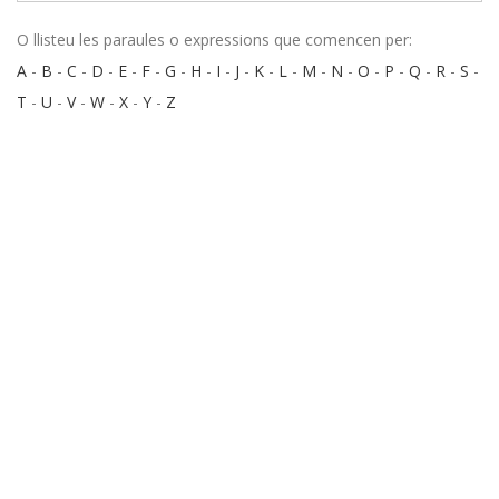
O llisteu les paraules o expressions que comencen per:
A
-
B
-
C
-
D
-
E
-
F
-
G
-
H
-
I
-
J
-
K
-
L
-
M
-
N
-
O
-
P
-
Q
-
R
-
S
-
T
-
U
-
V
-
W
-
X
-
Y
-
Z