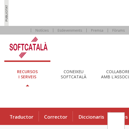
Notícies
Esdeveniments
Premsa
Fòrums
RECURSOS
CONEIXEU
COL·LABOR
I SERVEIS
SOFTCATALÀ
AMB L'ASSOCI
Traductor
Corrector
Diccionaris
Eines