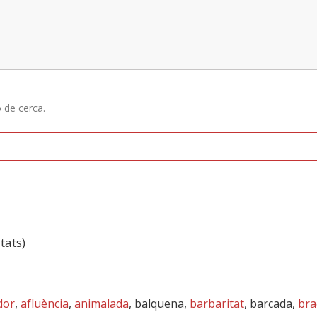
ó de cerca.
ltats)
dor
,
afluència
,
animalada
, balquena,
barbaritat
, barcada,
bra