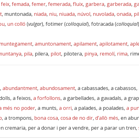
,
feix
,
femada
,
femer
,
femerada
,
fluix
,
garbera
,
garberada
,
ga
t
, muntonada,
niada
,
niu
,
niuada
,
núvol
,
nuvolada
,
onada
,
pi
ou
,
un colló
(
vulgar
), fotimer (
col·loquial
), fotracada (
col·loquial
muntegament
,
amuntonament
,
apilament
,
apilotament
,
apl
muntanya
,
pila
, pilera,
pilot
, pilotera,
pinya
,
remolí
,
rima
, rim
s,
abundantment
,
abundosament
, a cabassades, a cabassos, 
 dolls, a feixos,
a forfollons
, a garbellades, a gavadals, a grapa
a més no poder
, a munts,
a orri
, a palades, a poalades,
a pun
p
, a trompons,
bona cosa
,
cosa de no dir
,
d’allò més
, en abu
n cremaria, per a donar i per a vendre, per a parar un tren,