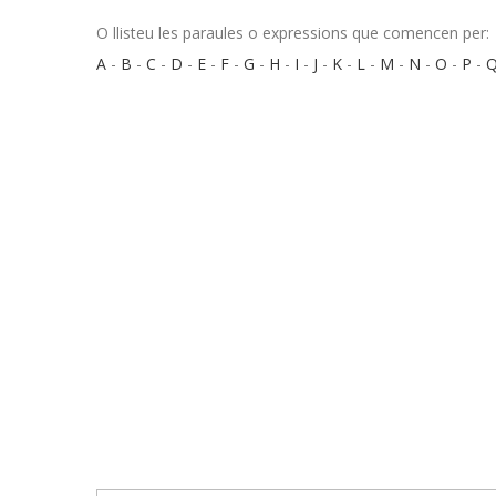
O llisteu les paraules o expressions que comencen per:
A
-
B
-
C
-
D
-
E
-
F
-
G
-
H
-
I
-
J
-
K
-
L
-
M
-
N
-
O
-
P
-