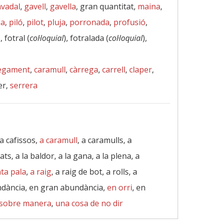
vadal
,
gavell
,
gavella
, gran quantitat,
maina
,
la
,
piló
,
pilot
,
pluja
,
porronada
,
profusió
,
), fotral (
col·loquial
), fotralada (
col·loquial
),
egament
,
caramull
,
càrrega
,
carrell
,
claper
,
er,
serrera
a cafissos,
a caramull
, a caramulls, a
ts, a la baldor, a la gana, a la plena, a
ta pala
,
a raig
, a raig de bot, a rolls, a
ndància, en gran abundància,
en orri
, en
sobre manera
,
una cosa de no dir