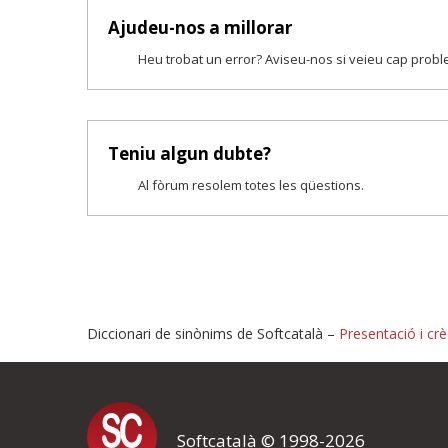
Ajudeu-nos a millorar
Heu trobat un error? Aviseu-nos si veieu cap prob
Teniu algun dubte?
Al fòrum resolem totes les qüestions.
Diccionari de sinònims de Softcatalà –
Presentació i crè
Proposeu-nos millores o i
Softcatalà © 1998-2026