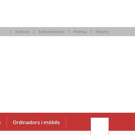
Notícies
Esdeveniments
Premsa
Fòrums
s
Ordinadors i mòbils