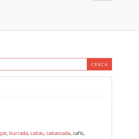
CERCA
çat
,
burrada
,
cabàs
,
cabassada
, cafís,