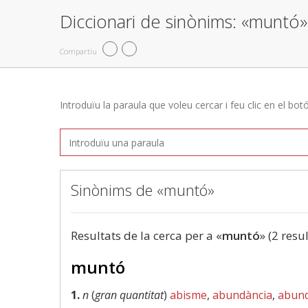
Diccionari de sinònims: «muntó»
Compartiu
Introduïu la paraula que voleu cercar i feu clic en el bot
Sinònims de «muntó»
Resultats de la cerca per a «
muntó
» (2 resu
muntó
1.
n
(
gran quantitat
)
abisme
,
abundància
,
abun