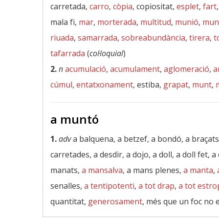
carretada,
carro
,
còpia
, copiositat,
esplet
,
fart
mala fi,
mar
,
morterada
,
multitud
,
munió
,
mun
riuada
,
samarrada
,
sobreabundància
,
tirera
,
t
tafarrada
(
col·loquial
)
2.
n
acumulació
,
acumulament
,
aglomeració
,
a
cúmul
,
entatxonament
, estiba,
grapat
,
munt
,
a muntó
1.
adv
a balquena, a betzef, a bondó, a braçat
carretades, a desdir, a dojo, a doll, a doll fet, a
manats,
a mansalva
, a mans plenes,
a manta
,
senalles,
a tentipotenti
,
a tot drap
,
a tot estro
quantitat,
generosament
, més que un foc no e