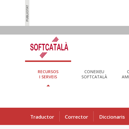
RECURSOS
CONEIXEU
I SERVEIS
SOFTCATALÀ
AMB
Traductor
Corrector
Diccionaris