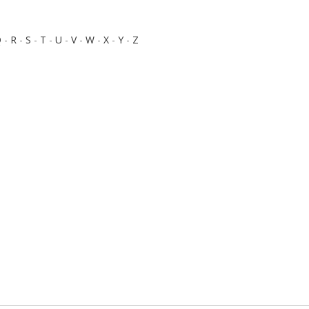
Q
-
R
-
S
-
T
-
U
-
V
-
W
-
X
-
Y
-
Z