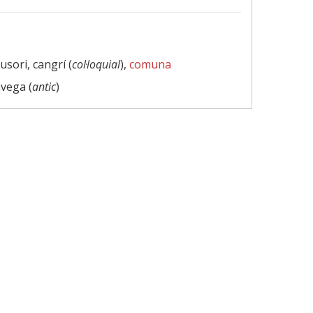
lusori, cangrí (
col·loquial
),
comuna
àvega (
antic
)