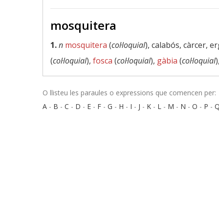
mosquitera
1.
n
mosquitera
(
col·loquial
), calabós, càrcer, e
(
col·loquial
),
fosca
(
col·loquial
),
gàbia
(
col·loquial
)
O llisteu les paraules o expressions que comencen per:
A
-
B
-
C
-
D
-
E
-
F
-
G
-
H
-
I
-
J
-
K
-
L
-
M
-
N
-
O
-
P
-