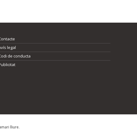
Contacte
Avís legal
Codi de conducta
Publicitat
mari lliure.