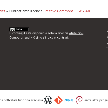
dits
– Publicat amb llicència
Creative Commons CC-BY 4.0
nformeu d'errors
El contingut està disponible sota la llicència
Atribució -
CompartirIgual 4.0
si no s'indica el contrari.
mps següents i descriviu quina és la millora que
 de Softcatalà funciona gràcies a
entre altre progra