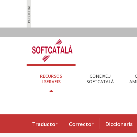
RECURSOS
CONEIXEU
I SERVEIS
SOFTCATALÀ
AMB
Traductor
Corrector
Diccionaris