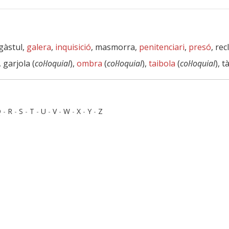
rgàstul,
galera
,
inquisició
, masmorra,
penitenciari
,
presó
, rec
, garjola (
col·loquial
),
ombra
(
col·loquial
),
taibola
(
col·loquial
), t
Q
-
R
-
S
-
T
-
U
-
V
-
W
-
X
-
Y
-
Z