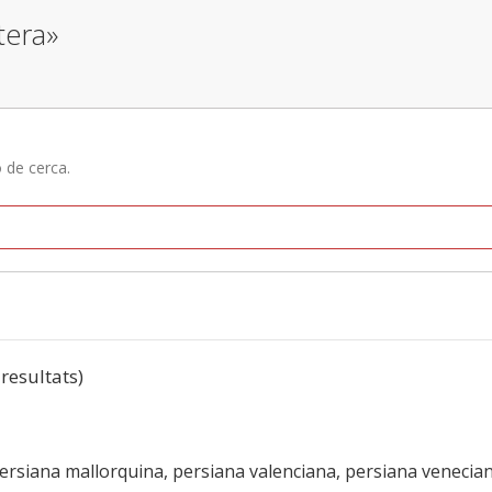
tera»
ó de cerca.
 resultats)
persiana mallorquina, persiana valenciana, persiana venecia