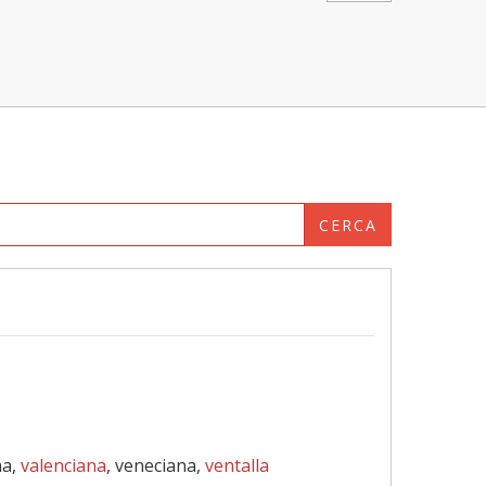
CERCA
na,
valenciana
, veneciana,
ventalla