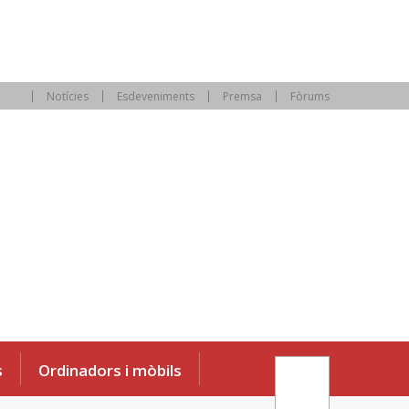
Notícies
Esdeveniments
Premsa
Fòrums
s
Ordinadors i mòbils