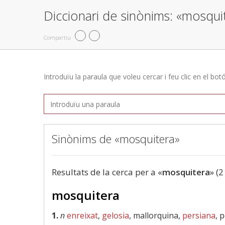
Diccionari de sinònims: «mosqui
Compartiu
Introduïu la paraula que voleu cercar i feu clic en el bot
Sinònims de «mosquitera»
Resultats de la cerca per a «
mosquitera
» (2
mosquitera
1.
n
enreixat
,
gelosia
, mallorquina,
persiana
, 