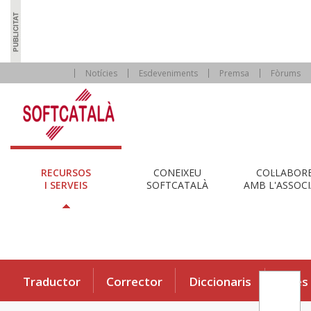
Notícies
Esdeveniments
Premsa
Fòrums
RECURSOS
CONEIXEU
COL·LABOR
I SERVEIS
SOFTCATALÀ
AMB L'ASSOCI
Traductor
Corrector
Diccionaris
Eines