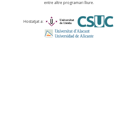
entre altre programari lliure.
Comentari *
Hostatjat a:
ENVIA