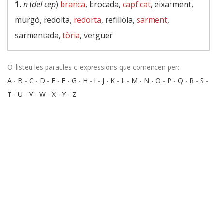
1.
n
(
del cep
)
branca
, brocada,
capficat
, eixarment,
murgó, redolta,
redorta
, refillola,
sarment
,
sarmentada,
tòria
, verguer
O llisteu les paraules o expressions que comencen per:
A
-
B
-
C
-
D
-
E
-
F
-
G
-
H
-
I
-
J
-
K
-
L
-
M
-
N
-
O
-
P
-
Q
-
R
-
S
-
T
-
U
-
V
-
W
-
X
-
Y
-
Z