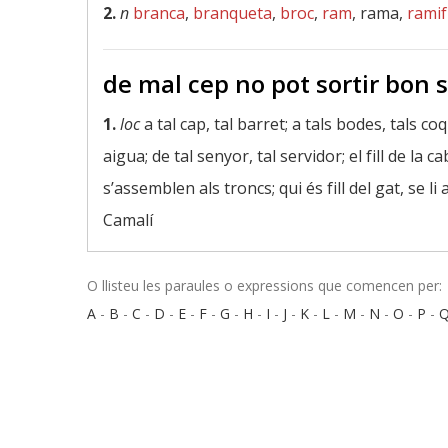
2.
n
branca
,
branqueta
,
broc
,
ram
, rama,
ramif
de mal cep no pot sortir bon
1.
loc
a tal cap, tal barret; a tals bodes, tals coq
aigua; de tal senyor, tal servidor; el fill de la c
s’assemblen als troncs; qui és fill del gat, se li 
Camalí
O llisteu les paraules o expressions que comencen per:
A
-
B
-
C
-
D
-
E
-
F
-
G
-
H
-
I
-
J
-
K
-
L
-
M
-
N
-
O
-
P
-