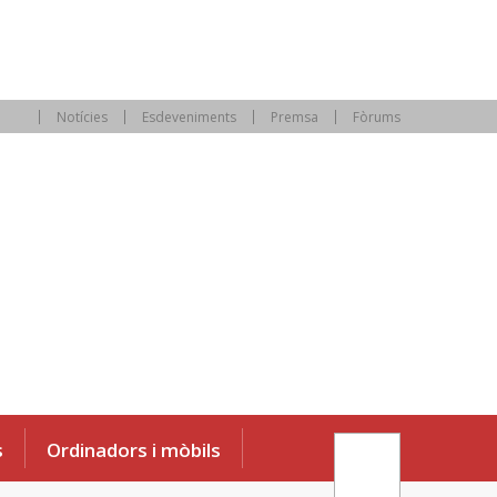
Notícies
Esdeveniments
Premsa
Fòrums
s
Ordinadors i mòbils