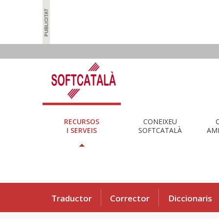
RECURSOS
CONEIXEU
I SERVEIS
SOFTCATALÀ
AMB
Traductor
Corrector
Diccionaris