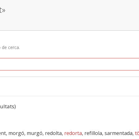
t»
ó de cerca.
sultats)
ent, morgó, murgó, redolta,
redorta
, refillola, sarmentada,
t