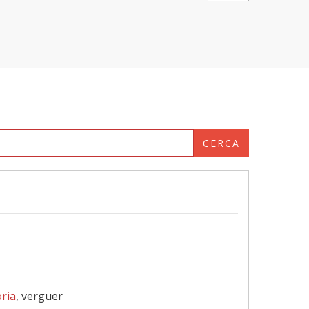
CERCA
òria
, verguer