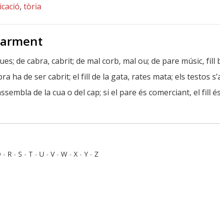
icació
,
tòria
 sarment
ues; de cabra, cabrit; de mal corb, mal ou; de pare músic, fill ba
abra ha de ser cabrit; el fill de la gata, rates mata; els testos 
assembla de la cua o del cap; si el pare és comerciant, el fill és 
Q
-
R
-
S
-
T
-
U
-
V
-
W
-
X
-
Y
-
Z