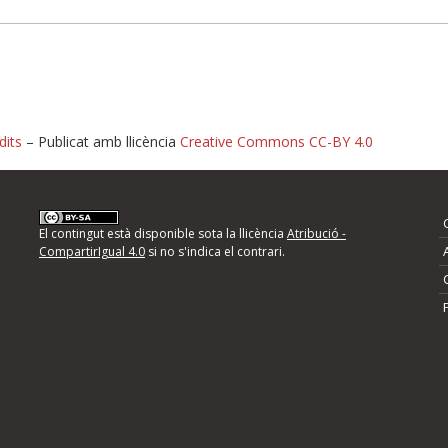
dits
– Publicat amb llicència
Creative Commons CC-BY 4.0
nformeu d'errors
El contingut està disponible sota la llicència
Atribució -
CompartirIgual 4.0
si no s'indica el contrari.
mps següents i descriviu quina és la millora que