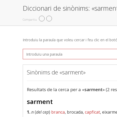
Diccionari de sinònims: «sarmen
Compartiu
Introduïu la paraula que voleu cercar i feu clic en el bot
Sinònims de «sarment»
Resultats de la cerca per a «
sarment
» (2 re
sarment
1.
n
(
del cep
)
branca
, brocada,
capficat
, eixarm