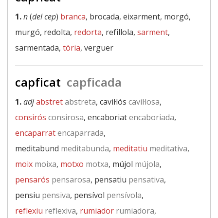
1.
n
(
del cep
)
branca
, brocada, eixarment, morgó,
murgó, redolta,
redorta
, refillola,
sarment
,
sarmentada,
tòria
, verguer
capficat
capficada
1.
adj
abstret
abstreta
, cavil·lós
cavil·losa
,
consirós
consirosa
, encaboriat
encaboriada
,
encaparrat
encaparrada
,
meditabund
meditabunda
,
meditatiu
meditativa
,
moix
moixa
,
motxo
motxa
, mújol
mújola
,
pensarós
pensarosa
, pensatiu
pensativa
,
pensiu
pensiva
, pensívol
pensívola
,
reflexiu
reflexiva
,
rumiador
rumiadora
,