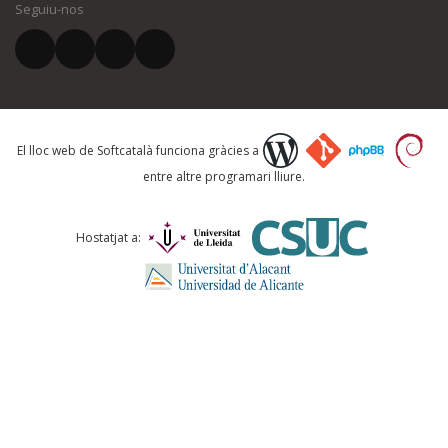
Seguiu-nos
El vostre correu electrònic *
Què proposeu?
El lloc web de Softcatalà funciona gràcies a
entre altre programari lliure.
Comentari *
Hostatjat a: