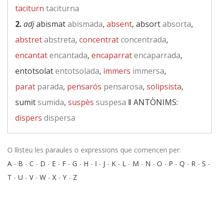
taciturn
taciturna
2.
adj
abismat
abismada
,
absent
, absort
absorta
,
abstret
abstreta
,
concentrat
concentrada
,
encantat
encantada
,
encaparrat
encaparrada
,
entotsolat
entotsolada
,
immers
immersa
,
parat
parada
,
pensarós
pensarosa
,
solipsista
,
sumit
sumida
,
suspès
suspesa
‖
ANTÒNIMS:
dispers
dispersa
O llisteu les paraules o expressions que comencen per:
A
-
B
-
C
-
D
-
E
-
F
-
G
-
H
-
I
-
J
-
K
-
L
-
M
-
N
-
O
-
P
-
Q
-
R
-
S
-
T
-
U
-
V
-
W
-
X
-
Y
-
Z