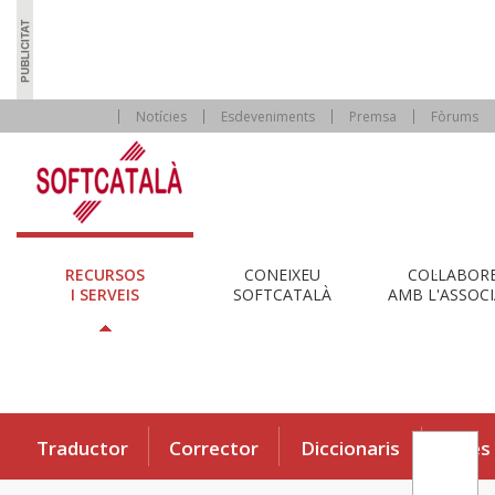
Notícies
Esdeveniments
Premsa
Fòrums
RECURSOS
CONEIXEU
COL·LABOR
I SERVEIS
SOFTCATALÀ
AMB L'ASSOCI
Traductor
Corrector
Diccionaris
Eines