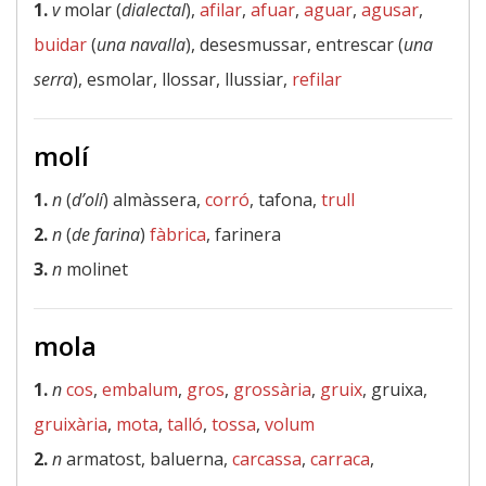
1.
v
molar (
dialectal
),
afilar
,
afuar
,
aguar
,
agusar
,
buidar
(
una navalla
), desesmussar, entrescar (
una
serra
), esmolar, llossar, llussiar,
refilar
molí
1.
n
(
d’olí
) almàssera,
corró
, tafona,
trull
2.
n
(
de farina
)
fàbrica
, farinera
3.
n
molinet
mola
1.
n
cos
,
embalum
,
gros
,
grossària
,
gruix
, gruixa,
gruixària
,
mota
,
talló
,
tossa
,
volum
2.
n
armatost, baluerna,
carcassa
,
carraca
,