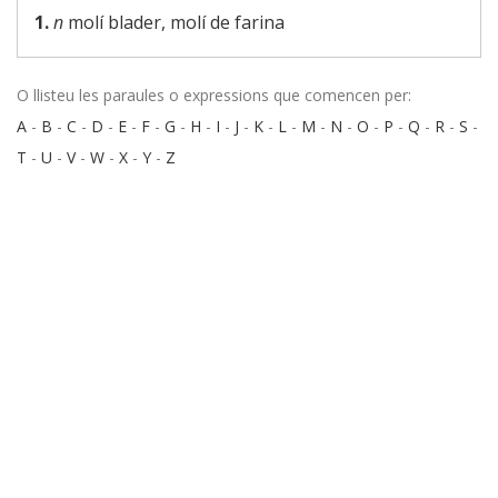
1.
n
molí blader, molí de farina
O llisteu les paraules o expressions que comencen per:
A
-
B
-
C
-
D
-
E
-
F
-
G
-
H
-
I
-
J
-
K
-
L
-
M
-
N
-
O
-
P
-
Q
-
R
-
S
-
T
-
U
-
V
-
W
-
X
-
Y
-
Z