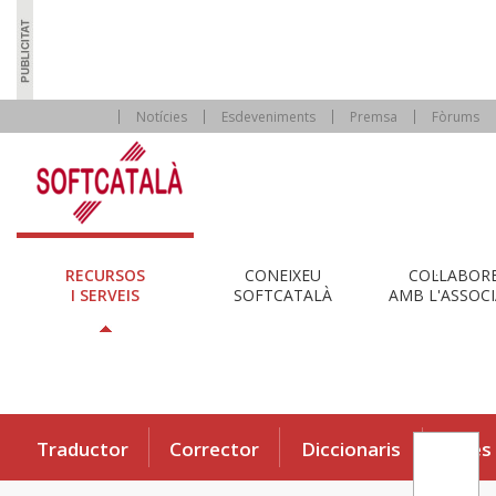
Notícies
Esdeveniments
Premsa
Fòrums
RECURSOS
CONEIXEU
COL·LABOR
I SERVEIS
SOFTCATALÀ
AMB L'ASSOCI
Traductor
Corrector
Diccionaris
Eines