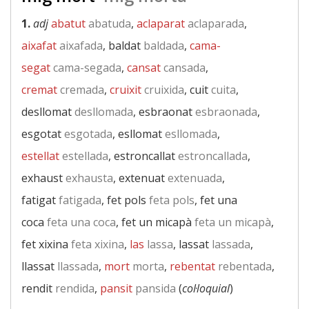
1.
adj
abatut
abatuda
,
aclaparat
aclaparada
,
aixafat
aixafada
, baldat
baldada
,
cama-
segat
cama-segada
,
cansat
cansada
,
cremat
cremada
,
cruixit
cruixida
, cuit
cuita
,
desllomat
desllomada
, esbraonat
esbraonada
,
esgotat
esgotada
, esllomat
esllomada
,
estellat
estellada
, estroncallat
estroncallada
,
exhaust
exhausta
, extenuat
extenuada
,
fatigat
fatigada
, fet pols
feta pols
, fet una
coca
feta una coca
, fet un micapà
feta un micapà
,
fet xixina
feta xixina
,
las
lassa
, lassat
lassada
,
llassat
llassada
,
mort
morta
,
rebentat
rebentada
,
rendit
rendida
,
pansit
pansida
(
col·loquial
)