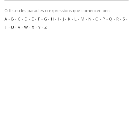
O llisteu les paraules o expressions que comencen per:
A
-
B
-
C
-
D
-
E
-
F
-
G
-
H
-
I
-
J
-
K
-
L
-
M
-
N
-
O
-
P
-
Q
-
R
-
S
-
T
-
U
-
V
-
W
-
X
-
Y
-
Z