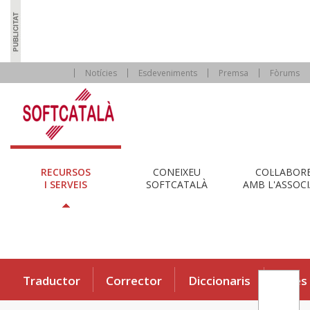
Notícies
Esdeveniments
Premsa
Fòrums
RECURSOS
CONEIXEU
COL·LABOR
I SERVEIS
SOFTCATALÀ
AMB L'ASSOCI
Traductor
Corrector
Diccionaris
Eines