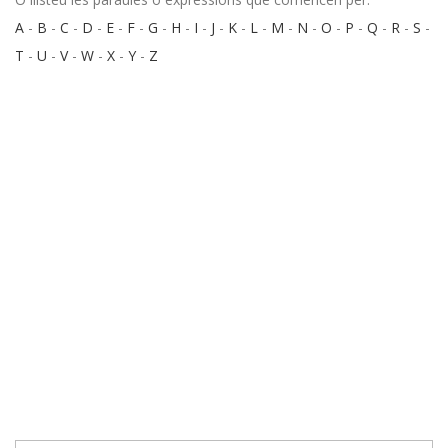
A
-
B
-
C
-
D
-
E
-
F
-
G
-
H
-
I
-
J
-
K
-
L
-
M
-
N
-
O
-
P
-
Q
-
R
-
S
-
T
-
U
-
V
-
W
-
X
-
Y
-
Z