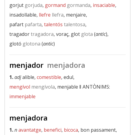
gorjut
gorjuda
,
gormand
gormanda
,
insaciable
,
insadollable,
llefre
llefra
, menjaire,
pafart
pafarta
,
talentós
talentosa
,
tragador
tragadora
, voraç, glot
glota
(
antic
),
glotó
glotona
(
antic
)
menjador
menjadora
1.
adj
alible,
comestible
, edul,
mengívol
mengívola
, menjable ‖
ANTÒNIMS:
immenjable
menjadora
1.
n
avantatge
,
benefici
,
bicoca
, bon passament,