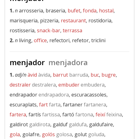
1.
n
arrosseria, braseria,
bufet
,
fonda
,
hostal
,
marisqueria, pizzeria,
restaurant
, rostidoria,
rostisseria,
snack-bar
,
terrassa
2.
n
líving,
office
, refectori, refetor, triclini
menjador
menjadora
1.
adj/n
àvid
àvida
,
barrut
barruda
,
buc
,
bugre
,
destraler
destralera
,
embuder
embudera
,
endrapador
endrapadora
, escuracassoles,
escuraplats,
fart
farta
, fartaner
fartanera
,
fartera
, fartís
fartissa
, fartó
fartona
,
feixí
feixina
,
galdirot
galdirota
, galduf
galdufa
, galdufaire,
gola
, golafre,
golós
golosa
, golut
goluda
,