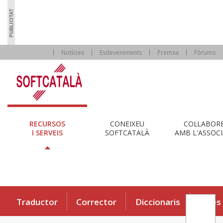
Notícies
Esdeveniments
Premsa
Fòrums
RECURSOS
CONEIXEU
COL·LABOR
I SERVEIS
SOFTCATALÀ
AMB L'ASSOCI
Traductor
Corrector
Diccionaris
Eines