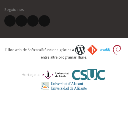
Seguiu-nos
El vostre correu electrònic *
Què proposeu?
El lloc web de Softcatalà funciona gràcies a
entre altre programari lliure.
Comentari *
Hostatjat a: