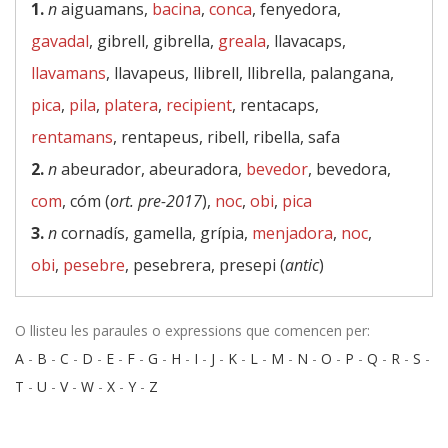
1.
n
aiguamans,
bacina
,
conca
, fenyedora,
gavadal
, gibrell, gibrella,
greala
, llavacaps,
llavamans
, llavapeus, llibrell, llibrella, palangana,
pica
,
pila
,
platera
,
recipient
, rentacaps,
rentamans
, rentapeus, ribell, ribella, safa
2.
n
abeurador, abeuradora,
bevedor
, bevedora,
com
, cóm (
ort. pre-2017
),
noc
,
obi
,
pica
3.
n
cornadís, gamella, grípia,
menjadora
,
noc
,
obi
,
pesebre
, pesebrera, presepi (
antic
)
O llisteu les paraules o expressions que comencen per:
A
-
B
-
C
-
D
-
E
-
F
-
G
-
H
-
I
-
J
-
K
-
L
-
M
-
N
-
O
-
P
-
Q
-
R
-
S
-
T
-
U
-
V
-
W
-
X
-
Y
-
Z