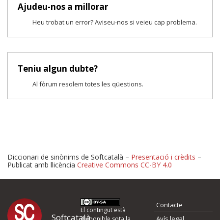
Ajudeu-nos a millorar
Heu trobat un error? Aviseu-nos si veieu cap problema.
Teniu algun dubte?
Al fòrum resolem totes les qüestions.
Diccionari de sinònims de Softcatalà –
Presentació i crèdits
–
Publicat amb llicència
Creative Commons CC-BY 4.0
Proposeu-nos millores o 
Contacte
d'errors
El contingut està
Softcatalà
Avís legal
disponible sota la