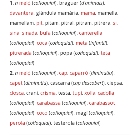
1.
n
meló
(
col·loquial
), braguer (
d’animals
),
davantera
, glàndula mamària,
mama
, mamella,
mamellam,
pit
, pitam, pitral, pitram, pitrera,
si
,
sina
,
sinada
,
bufa
(
col·loquial
),
canterella
(
col·loquial
),
coca
(
col·loquial
),
meta
(
infantil
),
pitrerada
(
col·loquial
), popa (
col·loquial
),
teta
(
col·loquial
)
2.
n
meló
(
col·loquial
),
cap
,
caparró
(
diminutiu
),
capet
(
diminutiu
), cascarra (
cap descobert
), clepsa,
closca
, crani,
crisma
, testa,
tupí
,
xolla
,
cadolla
(
col·loquial
),
carabassa
(
col·loquial
),
carabassot
(
col·loquial
),
coco
(
col·loquial
), magí (
col·loquial
),
perola
(
col·loquial
), testerola (
col·loquial
)