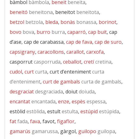
bàmbol
bàmbola
,
beneit
beneita
,
beneitó
beneitona
, beneitot
beneitota
,
betzol
betzola
,
bleda
,
bonàs
bonassa
,
borinot
,
bovo
bova
,
burro
burra
,
caparró
,
cap buit
, cap
d’ase, cap de carabassa,
cap de fava
,
cap de suro
,
capsigrany
,
caracollons
,
carallot
,
carxofa
,
casporrut
casporruda
,
ceballot
,
cretí
cretina
,
cudol
,
curt
curta
, curt d’enteniment
curta
d’enteniment
,
curt de gambals
curta de gambals
,
desgraciat
desgraciada
, doiut
doiuda
,
encantat
encantada
,
enze
,
espès
espessa
,
estòlid
estòlida
, estult
estulta
,
estúpid
estúpida
,
fat
fada
,
fava
, favot,
figaflor
,
gamarús
gamarussa
, gàrgol,
guilopo
guilopa
,