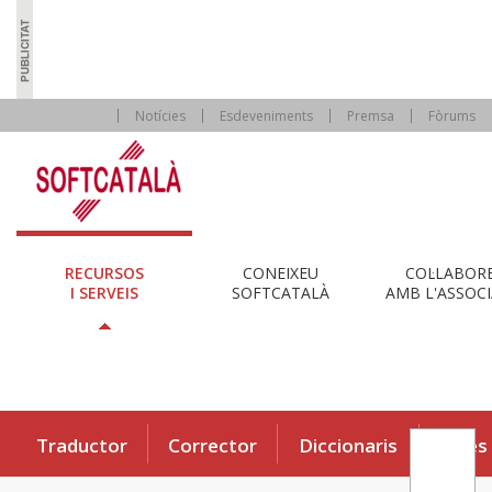
Notícies
Esdeveniments
Premsa
Fòrums
RECURSOS
CONEIXEU
COL·LABOR
I SERVEIS
SOFTCATALÀ
AMB L'ASSOCI
Traductor
Corrector
Diccionaris
Eines