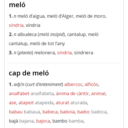
meló
1.
n
meló d’aigua, meló d’Alger, meló de moro,
síndria
, xíndria
2.
n
albudeca (
meló insípid
), cantalup, meló
cantalup, meló de tot l’any
3.
n
(
planta
) melonera,
síndria
, sindriera
cap de meló
1.
adj/n
(
curt d’enteniment
)
albercoc
,
alficòs
,
analfabet
analfabeta
,
ànima de càntir
,
animal
,
ase
,
atapeït
atapeïda
,
aturat
aturada
,
babau
babaua
,
babeca
,
baboia
,
badoc
badoca
,
bajà
bajana
,
bajoca
, bambo
bamba
,