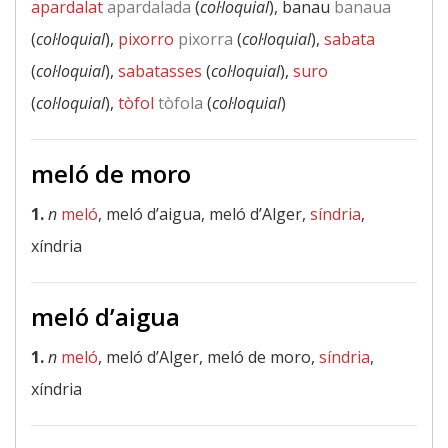
apardalat
apardalada
(
col·loquial
), banau
banaua
(
col·loquial
),
pixorro
pixorra
(
col·loquial
),
sabata
(
col·loquial
),
sabatasses
(
col·loquial
),
suro
(
col·loquial
),
tòfol
tòfola
(
col·loquial
)
meló de moro
1.
n
meló
, meló d’aigua, meló d’Alger,
síndria
,
xíndria
meló d’aigua
1.
n
meló
, meló d’Alger, meló de moro,
síndria
,
xíndria