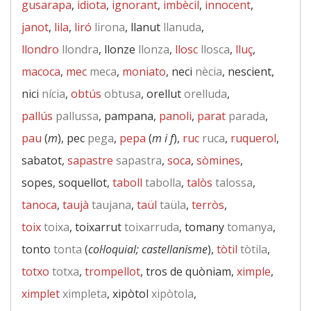
gusarapa
,
idiota
,
ignorant
,
imbècil
,
innocent
,
janot
,
lila
,
liró
lirona
, llanut
llanuda
,
llondro
llondra
, llonze
llonza
,
llosc
llosca
,
lluç
,
macoca
,
mec
meca
,
moniato
, neci
nècia
, nescient,
nici
nícia
,
obtús
obtusa
, orellut
orelluda
,
pallús
pallussa
, pampana,
panoli
,
parat
parada
,
pau
(
m
), pec
pega
,
pepa
(
m i f
),
ruc
ruca
,
ruquerol
,
sabatot,
sapastre
sapastra
,
soca
,
sòmines
,
sopes, soquellot,
taboll
tabolla
,
talòs
talossa
,
tanoca
,
taujà
taujana
,
taül
taüla
,
terròs
,
toix
toixa
, toixarrut
toixarruda
, tomany
tomanya
,
tonto
tonta
(
col·loquial; castellanisme
),
tòtil
tòtila
,
totxo
totxa
,
trompellot
, tros de quòniam,
ximple
,
ximplet
ximpleta
, xipòtol
xipòtola
,