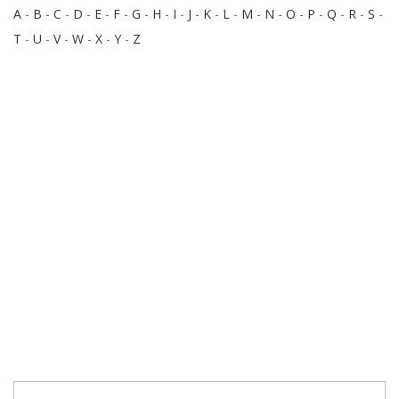
A
-
B
-
C
-
D
-
E
-
F
-
G
-
H
-
I
-
J
-
K
-
L
-
M
-
N
-
O
-
P
-
Q
-
R
-
S
-
T
-
U
-
V
-
W
-
X
-
Y
-
Z