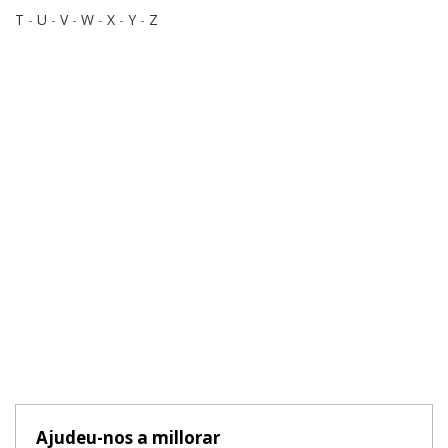
T
-
U
-
V
-
W
-
X
-
Y
-
Z
Ajudeu-nos a millorar