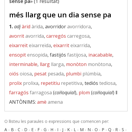
sense pa
» (1 resultat)
més llarg que un dia sense pa
1.
adj
àrid
àrida
, avorridor
avorridora
,
avorrit
avorrida
,
carregós
carregosa
,
eixarreït
eixarreïda
,
eixarrit
eixarrida
,
ensopit
ensopida
, fastijós
fastijosa
,
inacabable
,
interminable
,
llarg
llarga
,
monòton
monòtona
,
oiós
oiosa
,
pesat
pesada
,
plumbi
plúmbia
,
prolix
prolixa
,
repetitiu
repetitiva
, tediós
tediosa
,
farragós
farragosa
(
col·loquial
),
plom
(
col·loquial
) ‖
ANTÒNIMS:
amè
amena
O llisteu les paraules o expressions que comencen per:
A
-
B
-
C
-
D
-
E
-
F
-
G
-
H
-
I
-
J
-
K
-
L
-
M
-
N
-
O
-
P
-
Q
-
R
-
S
-