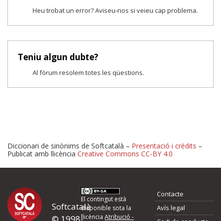
Heu trobat un error? Aviseu-nos si veieu cap problema.
Teniu algun dubte?
Al fòrum resolem totes les qüestions.
Diccionari de sinònims de Softcatalà –
Presentació i crèdits
–
Publicat amb llicència
Creative Commons CC-BY 4.0
Proposeu-nos millores o 
Contacte
d'errors
El contingut està
Softcatalà
Avís legal
disponible sota la
llicència
Atribució -
© 1998-