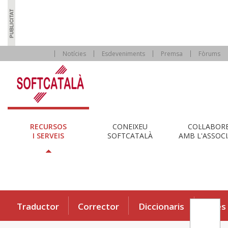
Notícies
Esdeveniments
Premsa
Fòrums
RECURSOS
CONEIXEU
COL·LABOR
I SERVEIS
SOFTCATALÀ
AMB L'ASSOCI
Traductor
Corrector
Diccionaris
Eines