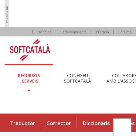
Notícies
Esdeveniments
Premsa
Fòrums
RECURSOS
CONEIXEU
COL·LABOR
I SERVEIS
SOFTCATALÀ
AMB L'ASSOCI
Traductor
Corrector
Diccionaris
Eines