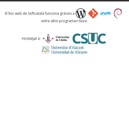
Què proposeu?
El lloc web de Softcatalà funciona gràcies a
entre altre programari lliure.
Comentari *
Hostatjat a:
ENVIA