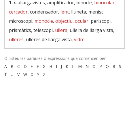
1.
n
allargavistes, amplificador, binocle,
binocular
,
cercador
, condensador,
lent
, lluneta, menisc,
microscopi,
monocle
,
objectiu
,
ocular
, periscopi,
prismàtics, telescopi,
ullera
, ullera de llarga vista,
ulleres
, ulleres de llarga vista,
vidre
O llisteu les paraules o expressions que comencen per:
A
-
B
-
C
-
D
-
E
-
F
-
G
-
H
-
I
-
J
-
K
-
L
-
M
-
N
-
O
-
P
-
Q
-
R
-
S
-
T
-
U
-
V
-
W
-
X
-
Y
-
Z