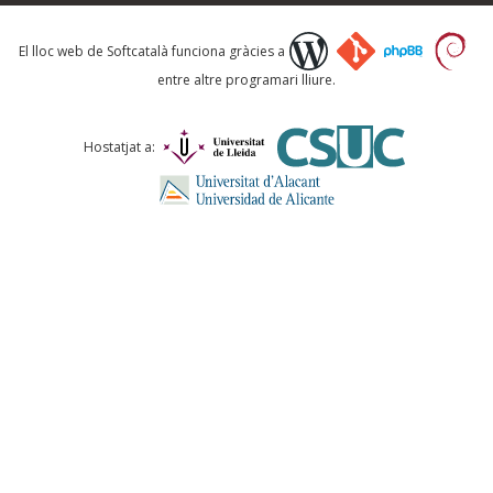
Què proposeu?
El lloc web de Softcatalà funciona gràcies a
entre altre programari lliure.
Comentari *
Hostatjat a:
ENVIA