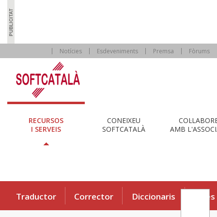
Notícies
Esdeveniments
Premsa
Fòrums
RECURSOS
CONEIXEU
COL·LABOR
I SERVEIS
SOFTCATALÀ
AMB L'ASSOCI
Traductor
Corrector
Diccionaris
Eines