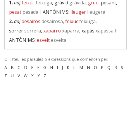
1.
adj
feixuc
feixuga
, gràvid
gràvida
,
greu
, pesant,
pesat
pesada
‖
ANTÒNIMS:
lleuger
lleugera
2.
adj
desairós
desairosa
,
feixuc
feixuga
,
sorrer
sorrera
,
xaparro
xaparra
, xapàs
xapassa
‖
ANTÒNIMS:
esvelt
esvelta
O llisteu les paraules o expressions que comencen per:
A
-
B
-
C
-
D
-
E
-
F
-
G
-
H
-
I
-
J
-
K
-
L
-
M
-
N
-
O
-
P
-
Q
-
R
-
S
-
T
-
U
-
V
-
W
-
X
-
Y
-
Z