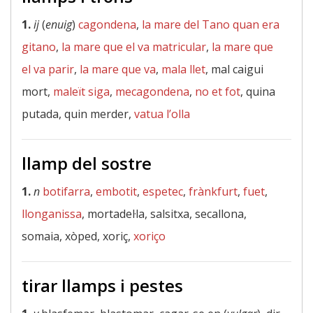
1.
ij
(
enuig
)
cagondena
,
la mare del Tano quan era
gitano
,
la mare que el va matricular
,
la mare que
el va parir
,
la mare que va
,
mala llet
, mal caigui
mort,
maleït siga
,
mecagondena
,
no et fot
, quina
putada, quin merder,
vatua l’olla
llamp del sostre
1.
n
botifarra
,
embotit
,
espetec
,
frànkfurt
,
fuet
,
llonganissa
, mortadel·la, salsitxa, secallona,
somaia, xòped, xoriç,
xoriço
tirar llamps i pestes