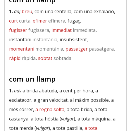
1.
adj
breu
, com una centella, com una exhalació,
curt
curta
,
efímer
efímera
, fugaç,
fugisser
fugissera
,
immediat
immediata
,
instantani
instantània
, insubsistent,
momentani
momentània
,
passatger
passatgera
,
ràpid
ràpida
,
sobtat
sobtada
com un llamp
1.
adv
a brida abatuda, a cent per hora, a
esclatacor, a gran velocitat, al màxim possible, a
més córrer,
a regna solta
, a tota brida, a tota
castanya, a tota hòstia (
vulgar
), a tota màquina, a
tota merda (
vulgar
), a tota pastilla,
a tota