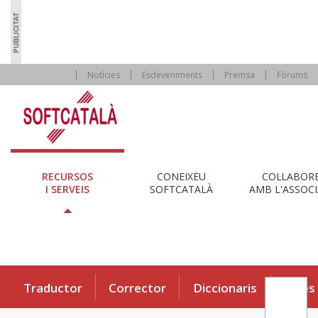
Notícies
Esdeveniments
Premsa
Fòrums
RECURSOS
CONEIXEU
COL·LABOR
I SERVEIS
SOFTCATALÀ
AMB L'ASSOCI
Traductor
Corrector
Diccionaris
Eines