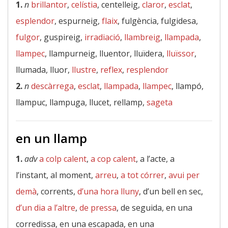
1.
n
brillantor
,
celístia
, centelleig,
claror
,
esclat
,
esplendor
, espurneig,
flaix
, fulgència, fulgidesa,
fulgor
, guspireig,
irradiació
,
llambreig
,
llampada
,
llampec
, llampurneig, lluentor, lluïdera,
lluïssor
,
llumada, lluor,
llustre
,
reflex
,
resplendor
2.
n
descàrrega
,
esclat
,
llampada
,
llampec
, llampó,
llampuc, llampuga, llucet, rellamp,
sageta
en un llamp
1.
adv
a colp calent
,
a cop calent
, a l’acte, a
l’instant, al moment,
arreu
,
a tot córrer
,
avui per
demà
, corrents,
d’una hora lluny
, d’un bell en sec,
d’un dia a l’altre
,
de pressa
, de seguida, en una
corredissa, en una escapada, en una