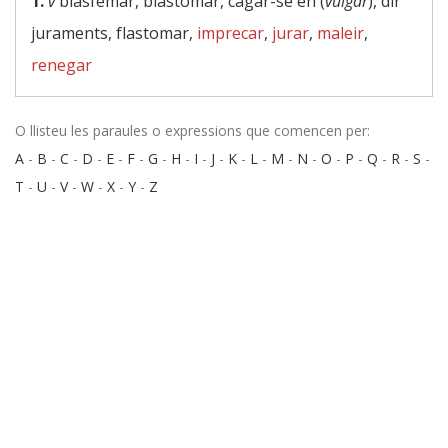
1.
v
blasfemar, blastomar, cagar-se en (
vulgar
), dir
juraments, flastomar,
imprecar
,
jurar
,
maleir
,
renegar
O llisteu les paraules o expressions que comencen per:
A
-
B
-
C
-
D
-
E
-
F
-
G
-
H
-
I
-
J
-
K
-
L
-
M
-
N
-
O
-
P
-
Q
-
R
-
S
-
T
-
U
-
V
-
W
-
X
-
Y
-
Z