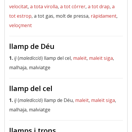
velocitat
,
a tota virolla
,
a tot córrer
,
a tot drap
,
a
tot estrop
, a tot gas, molt de pressa,
ràpidament
,
veloçment
llamp de Déu
1.
ij
(
maledicció
) llamp del cel,
maleït
,
maleït siga
,
malhaja, malviatge
llamp del cel
1.
ij
(
maledicció
) llamp de Déu,
maleït
,
maleït siga
,
malhaja, malviatge
llamps i trons