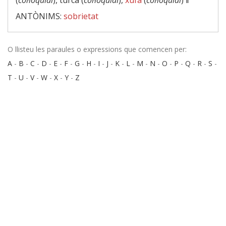
(
col·loquial
), turca (
col·loquial
),
xufa
(
col·loquial
) ‖
ANTÒNIMS:
sobrietat
O llisteu les paraules o expressions que comencen per:
A
-
B
-
C
-
D
-
E
-
F
-
G
-
H
-
I
-
J
-
K
-
L
-
M
-
N
-
O
-
P
-
Q
-
R
-
S
-
T
-
U
-
V
-
W
-
X
-
Y
-
Z