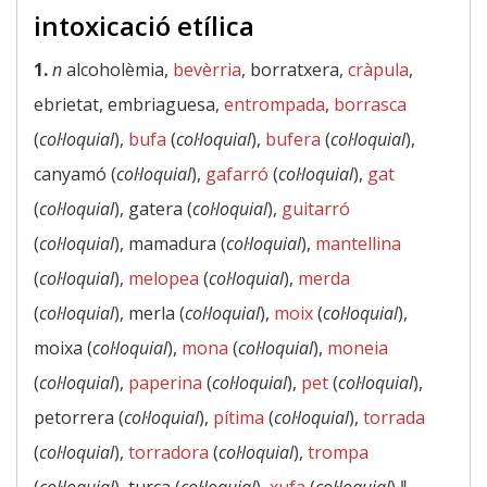
intoxicació etílica
1.
n
alcoholèmia,
bevèrria
, borratxera,
cràpula
,
ebrietat, embriaguesa,
entrompada
,
borrasca
(
col·loquial
),
bufa
(
col·loquial
),
bufera
(
col·loquial
),
canyamó (
col·loquial
),
gafarró
(
col·loquial
),
gat
(
col·loquial
), gatera (
col·loquial
),
guitarró
(
col·loquial
), mamadura (
col·loquial
),
mantellina
(
col·loquial
),
melopea
(
col·loquial
),
merda
(
col·loquial
), merla (
col·loquial
),
moix
(
col·loquial
),
moixa (
col·loquial
),
mona
(
col·loquial
),
moneia
(
col·loquial
),
paperina
(
col·loquial
),
pet
(
col·loquial
),
petorrera (
col·loquial
),
pítima
(
col·loquial
),
torrada
(
col·loquial
),
torradora
(
col·loquial
),
trompa