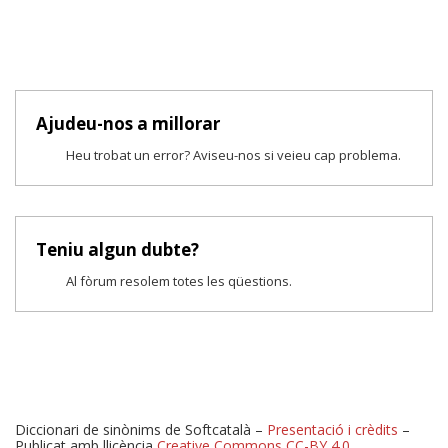
Ajudeu-nos a millorar
Heu trobat un error? Aviseu-nos si veieu cap problema.
Teniu algun dubte?
Al fòrum resolem totes les qüestions.
Diccionari de sinònims de Softcatalà –
Presentació i crèdits
–
Publicat amb llicència
Creative Commons CC-BY 4.0