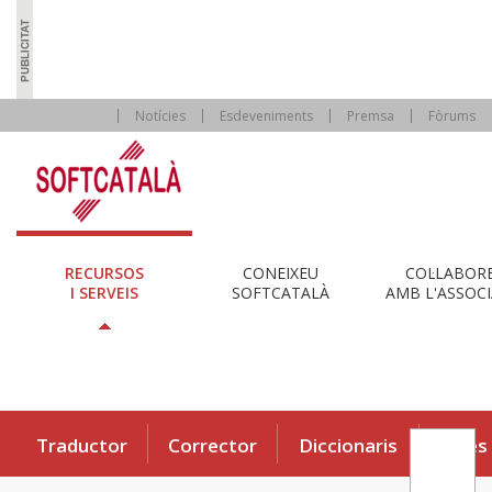
Notícies
Esdeveniments
Premsa
Fòrums
RECURSOS
CONEIXEU
COL·LABOR
I SERVEIS
SOFTCATALÀ
AMB L'ASSOCI
Traductor
Corrector
Diccionaris
Eines