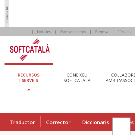
Notícies
Esdeveniments
Premsa
Fòrums
RECURSOS
CONEIXEU
COL·LABOR
I SERVEIS
SOFTCATALÀ
AMB L'ASSOCI
Traductor
Corrector
Diccionaris
Eines