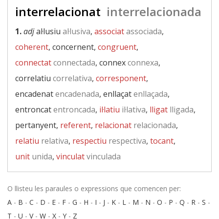
interrelacionat
interrelacionada
1.
adj
al·lusiu
al·lusiva
,
associat
associada
,
coherent
, concernent,
congruent
,
connectat
connectada
, connex
connexa
,
correlatiu
correlativa
,
corresponent
,
encadenat
encadenada
, enllaçat
enllaçada
,
entroncat
entroncada
,
il·latiu
il·lativa
,
lligat
lligada
,
pertanyent,
referent
,
relacionat
relacionada
,
relatiu
relativa
,
respectiu
respectiva
,
tocant
,
unit
unida
,
vinculat
vinculada
O llisteu les paraules o expressions que comencen per:
A
-
B
-
C
-
D
-
E
-
F
-
G
-
H
-
I
-
J
-
K
-
L
-
M
-
N
-
O
-
P
-
Q
-
R
-
S
-
T
-
U
-
V
-
W
-
X
-
Y
-
Z