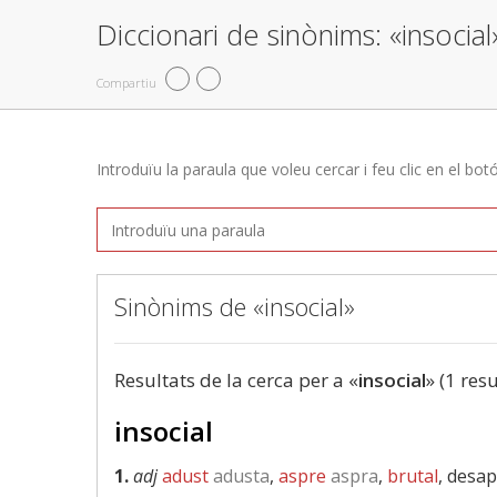
Diccionari de sinònims: «insocial
Compartiu
Introduïu la paraula que voleu cercar i feu clic en el bot
Sinònims de «insocial»
Resultats de la cerca per a «
insocial
» (1 resu
insocial
1.
adj
adust
adusta
,
aspre
aspra
,
brutal
, desa