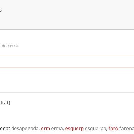
»
ó de cerca.
ltat)
pegat
desapegada
,
erm
erma
,
esquerp
esquerpa
,
faró
faron