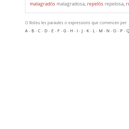
malagradós
malagradosa
,
repelós
repelosa
,
r
O llisteu les paraules o expressions que comencen per:
A
-
B
-
C
-
D
-
E
-
F
-
G
-
H
-
I
-
J
-
K
-
L
-
M
-
N
-
O
-
P
-