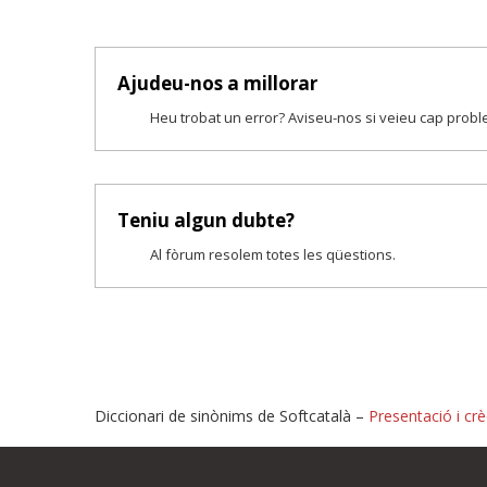
Ajudeu-nos a millorar
Heu trobat un error? Aviseu-nos si veieu cap prob
Teniu algun dubte?
Al fòrum resolem totes les qüestions.
Diccionari de sinònims de Softcatalà –
Presentació i crè