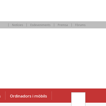
Notícies
Esdeveniments
Premsa
Fòrums
s
Ordinadors i mòbils