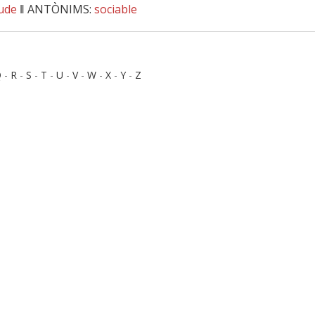
ude
‖
ANTÒNIMS:
sociable
Q
-
R
-
S
-
T
-
U
-
V
-
W
-
X
-
Y
-
Z