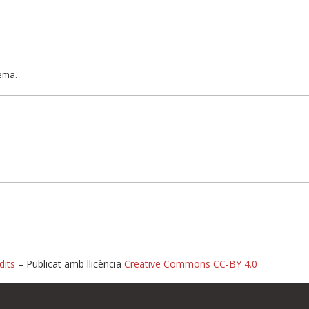
lema.
dits
– Publicat amb llicència
Creative Commons CC-BY 4.0