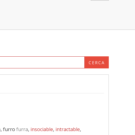
CERCA
a
, furro
furra
,
insociable
,
intractable
,