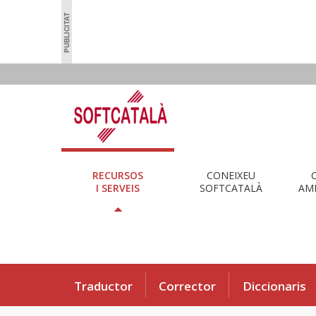
RECURSOS
CONEIXEU
I SERVEIS
SOFTCATALÀ
AMB
Traductor
Corrector
Diccionaris