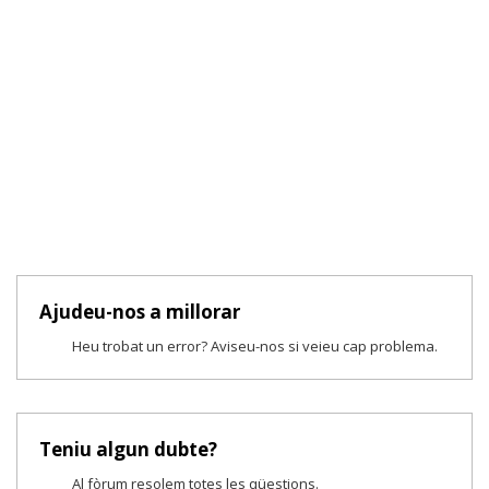
Ajudeu-nos a millorar
Heu trobat un error? Aviseu-nos si veieu cap problema.
Teniu algun dubte?
Al fòrum resolem totes les qüestions.