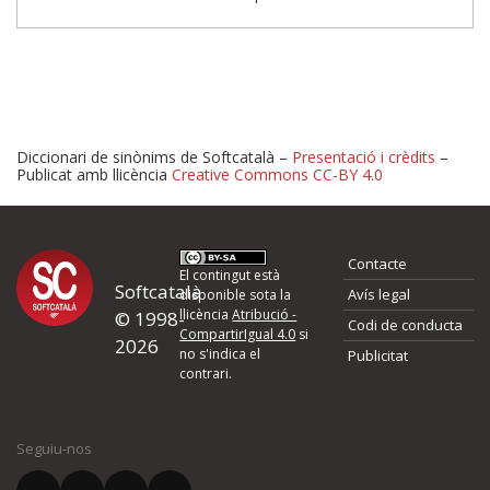
Diccionari de sinònims de Softcatalà –
Presentació i crèdits
–
Publicat amb llicència
Creative Commons CC-BY 4.0
Proposeu-nos millores o 
Contacte
d'errors
El contingut està
Softcatalà
Avís legal
disponible sota la
llicència
Atribució -
© 1998-
Codi de conducta
Si heu trobat un error o voleu proposar alguna millora, ompliu els ca
CompartirIgual 4.0
si
2026
quina és la millora que proposeu o l'error del qual voleu informar-no
no s'indica el
Publicitat
contrari.
El vostre nom *
Seguiu-nos