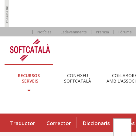
Notícies
Esdeveniments
Premsa
Fòrums
RECURSOS
CONEIXEU
COL·LABOR
I SERVEIS
SOFTCATALÀ
AMB L'ASSOCI
Traductor
Corrector
Diccionaris
Eines