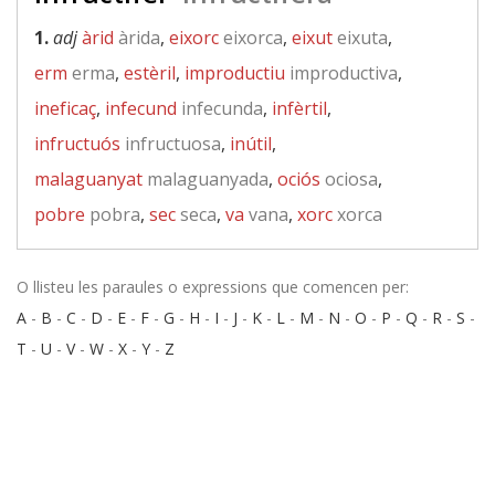
1.
adj
àrid
àrida
,
eixorc
eixorca
,
eixut
eixuta
,
erm
erma
,
estèril
,
improductiu
improductiva
,
ineficaç
,
infecund
infecunda
,
infèrtil
,
infructuós
infructuosa
,
inútil
,
malaguanyat
malaguanyada
,
ociós
ociosa
,
pobre
pobra
,
sec
seca
,
va
vana
,
xorc
xorca
O llisteu les paraules o expressions que comencen per:
A
-
B
-
C
-
D
-
E
-
F
-
G
-
H
-
I
-
J
-
K
-
L
-
M
-
N
-
O
-
P
-
Q
-
R
-
S
-
T
-
U
-
V
-
W
-
X
-
Y
-
Z