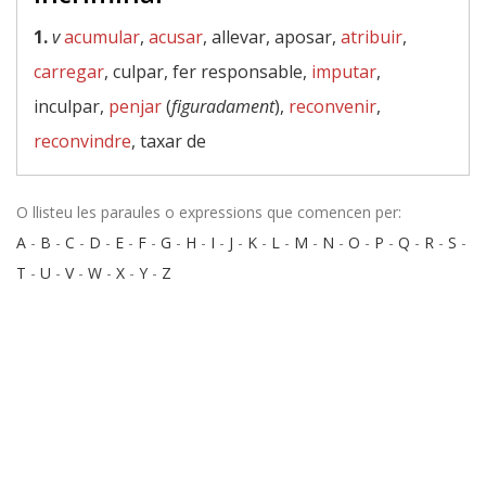
1.
v
acumular
,
acusar
, allevar, aposar,
atribuir
,
carregar
, culpar, fer responsable,
imputar
,
inculpar,
penjar
(
figuradament
),
reconvenir
,
reconvindre
, taxar de
O llisteu les paraules o expressions que comencen per:
A
-
B
-
C
-
D
-
E
-
F
-
G
-
H
-
I
-
J
-
K
-
L
-
M
-
N
-
O
-
P
-
Q
-
R
-
S
-
T
-
U
-
V
-
W
-
X
-
Y
-
Z