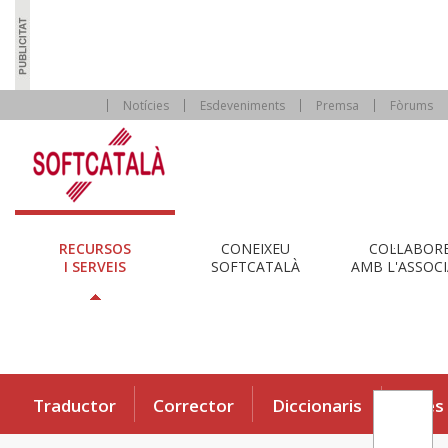
Notícies
Esdeveniments
Premsa
Fòrums
RECURSOS
CONEIXEU
COL·LABOR
I SERVEIS
SOFTCATALÀ
AMB L'ASSOCI
Traductor
Corrector
Diccionaris
Eines