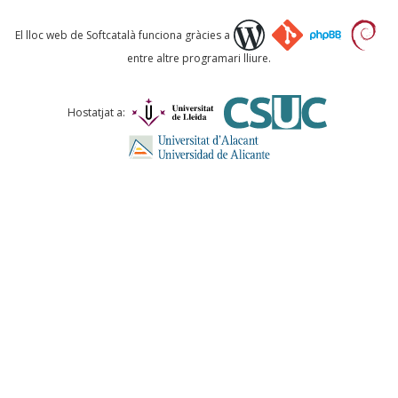
Què proposeu?
El lloc web de Softcatalà funciona gràcies a
entre altre programari lliure.
Comentari *
Hostatjat a:
ENVIA