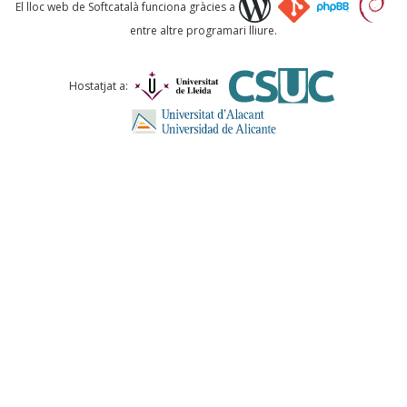
Què proposeu?
El lloc web de Softcatalà funciona gràcies a
entre altre programari lliure.
Comentari *
Hostatjat a:
ENVIA