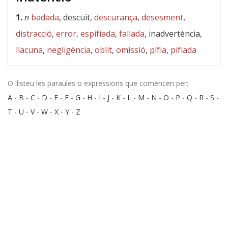
1.
n
badada
, descuit,
descurança
,
desesment
,
distracció
,
error
,
espifiada
,
fallada
, inadvertència,
llacuna
,
negligència
,
oblit
,
omissió
,
pífia
,
pifiada
O llisteu les paraules o expressions que comencen per:
A
-
B
-
C
-
D
-
E
-
F
-
G
-
H
-
I
-
J
-
K
-
L
-
M
-
N
-
O
-
P
-
Q
-
R
-
S
-
T
-
U
-
V
-
W
-
X
-
Y
-
Z