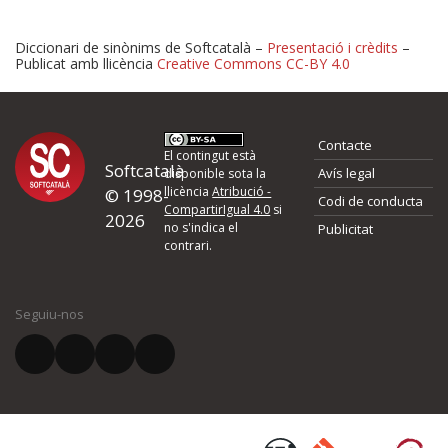
Diccionari de sinònims de Softcatalà –
Presentació i crèdits
–
Publicat amb llicència
Creative Commons CC-BY 4.0
Proposeu-nos millores o 
Contacte
d'errors
El contingut està
Softcatalà
Avís legal
disponible sota la
llicència
Atribució -
© 1998-
Codi de conducta
Si heu trobat un error o voleu proposar alguna millora, ompliu els ca
CompartirIgual 4.0
si
2026
quina és la millora que proposeu o l'error del qual voleu informar-no
no s'indica el
Publicitat
contrari.
El vostre nom *
Seguiu-nos
El vostre correu electrònic *