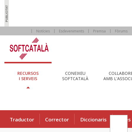
Notícies
Esdeveniments
Premsa
Fòrums
RECURSOS
CONEIXEU
COL·LABOR
I SERVEIS
SOFTCATALÀ
AMB L'ASSOCI
Traductor
Corrector
Diccionaris
Eines